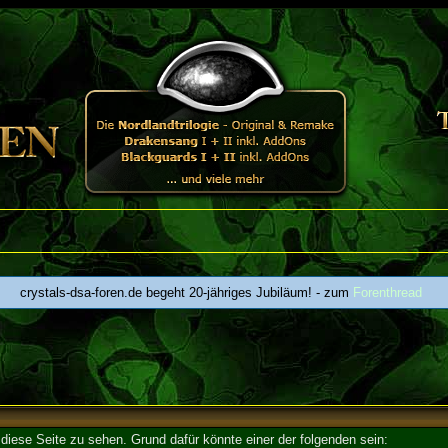
crystals-dsa-foren.de begeht 20-jähriges Jubiläum! - zum
Forenthread
 diese Seite zu sehen. Grund dafür könnte einer der folgenden sein: