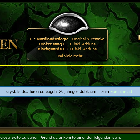
crystals-dsa-foren.de begeht 20-jähriges Jubiläum! - zum
Forenthread
 diese Seite zu sehen. Grund dafür könnte einer der folgenden sein: