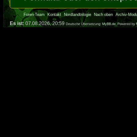
Foren-Team
Kontakt
Nordlandtrilogie
Nach oben
Archiv-Mod
Es ist:
07.08.2026, 20:59
Deutsche Übersetzung:
MyBB.de
, Powered by