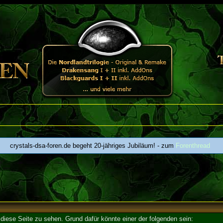
crystals-dsa-foren.de begeht 20-jähriges Jubiläum! - zum
Forenthread
 diese Seite zu sehen. Grund dafür könnte einer der folgenden sein: