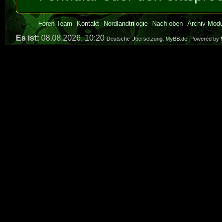
Foren-Team
Kontakt
Nordlandtrilogie
Nach oben
Archiv-Mod
Es ist:
08.08.2026, 10:20
Deutsche Übersetzung:
MyBB.de
, Powered by