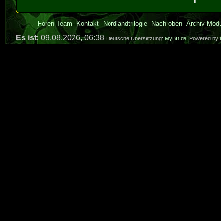
Foren-Team
Kontakt
Nordlandtrilogie
Nach oben
Archiv-Mod
Es ist:
09.08.2026, 06:38
Deutsche Übersetzung:
MyBB.de
, Powered by