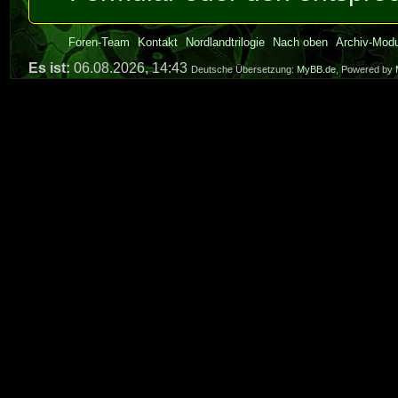
Foren-Team
Kontakt
Nordlandtrilogie
Nach oben
Archiv-Mod
Es ist:
06.08.2026, 14:43
Deutsche Übersetzung:
MyBB.de
, Powered by