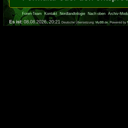
Foren-Team
Kontakt
Nordlandtrilogie
Nach oben
Archiv-Mod
Es ist:
08.08.2026, 20:21
Deutsche Übersetzung:
MyBB.de
, Powered by