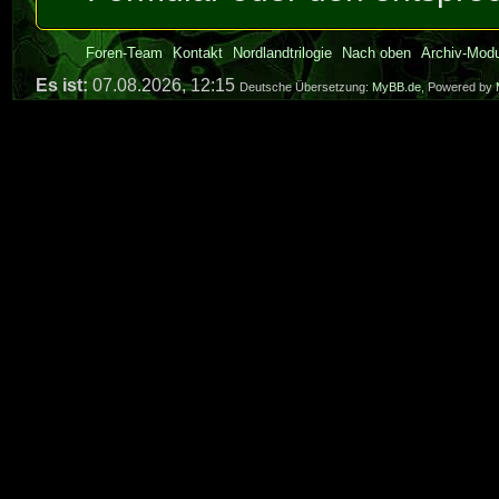
Foren-Team
Kontakt
Nordlandtrilogie
Nach oben
Archiv-Mod
Es ist:
07.08.2026, 12:15
Deutsche Übersetzung:
MyBB.de
, Powered by