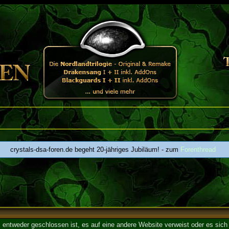
crystals-dsa-foren.de begeht 20-jähriges Jubiläum! - zum
Forenthread
entweder geschlossen ist, es auf eine andere Website verweist oder es sich 