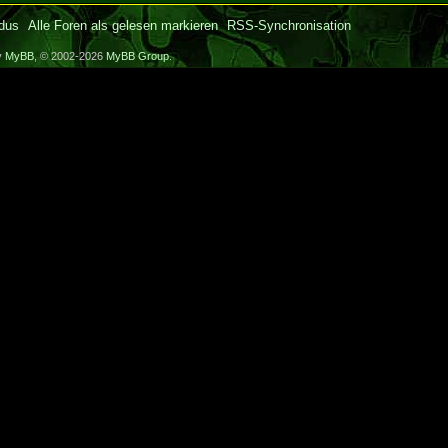
dus
Alle Foren als gelesen markieren
RSS-Synchronisation
y
MyBB
, © 2002-2026
MyBB Group
.