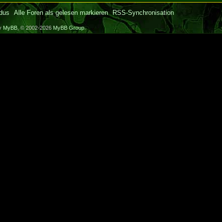
dus
Alle Foren als gelesen markieren
RSS-Synchronisation
by
MyBB
, © 2002-2026
MyBB Group
.