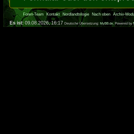
Foren-Team
Kontakt
Nordlandtrilogie
Nach oben
Archiv-Mod
Es ist:
09.08.2026, 16:17
Deutsche Übersetzung:
MyBB.de
, Powered by