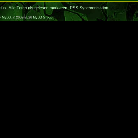
dus
Alle Foren als gelesen markieren
RSS-Synchronisation
by
MyBB
, © 2002-2026
MyBB Group
.