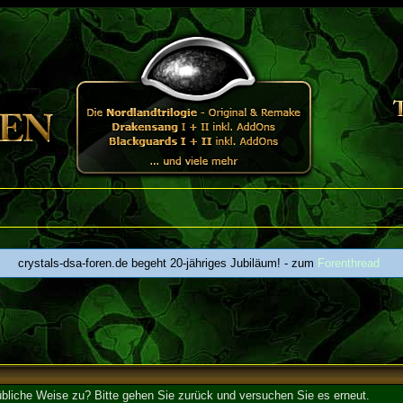
crystals-dsa-foren.de begeht 20-jähriges Jubiläum! - zum
Forenthread
 übliche Weise zu? Bitte gehen Sie zurück und versuchen Sie es erneut.