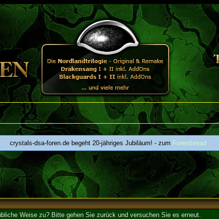
crystals-dsa-foren.de begeht 20-jähriges Jubiläum! - zum
Forenthread
 übliche Weise zu? Bitte gehen Sie zurück und versuchen Sie es erneut.