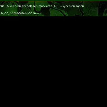
dus
Alle Foren als gelesen markieren
RSS-Synchronisation
y
MyBB
, © 2002-2026
MyBB Group
.