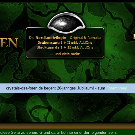
crystals-dsa-foren.de begeht 20-jähriges Jubiläum! - zum
Forenthread
 diese Seite zu sehen. Grund dafür könnte einer der folgenden sein: