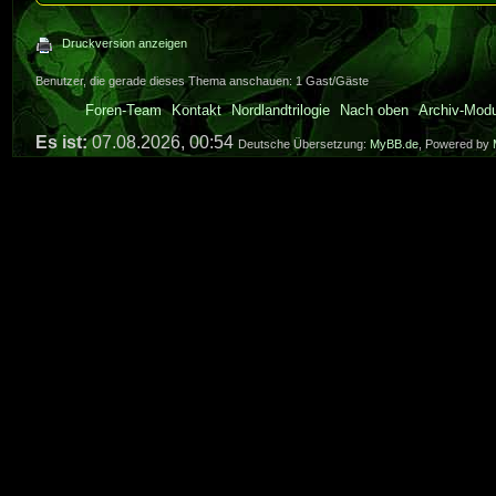
Druckversion anzeigen
Benutzer, die gerade dieses Thema anschauen: 1 Gast/Gäste
Foren-Team
Kontakt
Nordlandtrilogie
Nach oben
Archiv-Mod
Es ist:
07.08.2026, 00:54
Deutsche Übersetzung:
MyBB.de
, Powered by