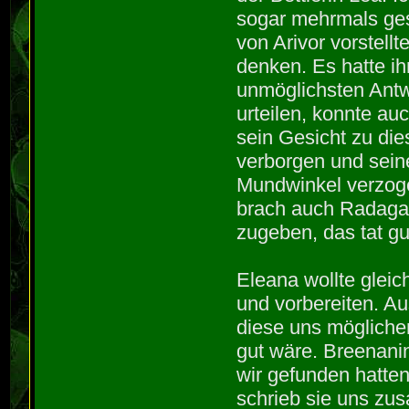
sogar mehrmals ges
von Arivor vorstell
denken. Es hatte ih
unmöglichsten Antw
urteilen, konnte auc
sein Gesicht zu di
verborgen und seine
Mundwinkel verzoge
brach auch Radagas
zugeben, das tat gut
Eleana wollte gleic
und vorbereiten. 
diese uns mögliche
gut wäre. Breenani
wir gefunden hatten
schrieb sie uns zu