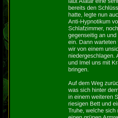
laut Alatar eine se
bereits den Schlüs
hatte, legte nun a
Anti-Hypnotikum vo
Schlafzimmer, noch
gegenseitig an und
ein. Dann warteten 
wir von einem unsi
niedergeschlagen. 
und Imel uns mit Kr
bringen.
Auf dem Weg zurück
was sich hinter dem
in einem weiteren 
riesigen Bett und e
Truhe, welche sich 
einen grünen Armrei