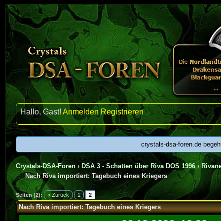
Hallo, Gast!
Anmelden
Registrieren
crystals-dsa-foren.de begeh
Crystals-DSA-Foren
›
DSA 3 - Schatten über Riva DOS 1996
›
Rivan
Nach Riva importiert: Tagebuch eines Kriegers
Seiten (2):
« Zurück
1
2
Nach Riva importiert: Tagebuch eines Kriegers