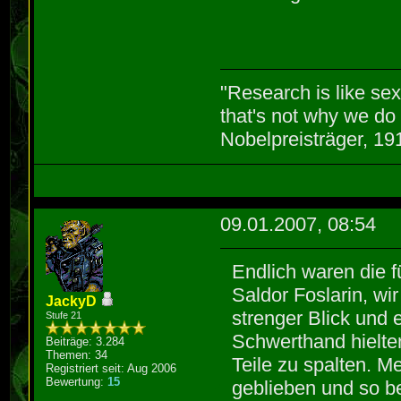
"Research is like se
that's not why we do 
Nobelpreisträger, 1
09.01.2007, 08:54
Endlich waren die f
Saldor Foslarin, wi
JackyD
strenger Blick und 
Stufe 21
Schwerthand hielte
Beiträge: 3.284
Themen: 34
Teile zu spalten. M
Registriert seit: Aug 2006
Bewertung:
15
geblieben und so b