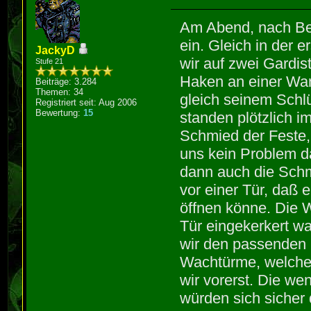
Am Abend, nach Beg
ein. Gleich in der e
JackyD
wir auf zwei Gardis
Stufe 21
Haken an einer Wan
Beiträge: 3.284
Themen: 34
gleich seinem Schl
Registriert seit: Aug 2006
Bewertung:
15
standen plötzlich i
Schmied der Feste, d
uns kein Problem d
dann auch die Schm
vor einer Tür, daß
öffnen könne. Die W
Tür eingekerkert w
wir den passenden S
Wachtürme, welche
wir vorerst. Die we
würden sich sicher 