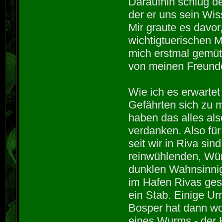
Daraufhin schlug d
der er uns sein Wi
Mir graute es davor
wichtigtuerischen 
mich erstmal gemüt
von meinen Freund
Wie ich es erwartet
Gefährten sich zu mi
haben das alles al
verdanken. Also f
seit wir in Riva sin
reinwühlenden, Wür
dunklen Wahnsinnige
im Hafen Rivas ge
ein Stab. Einige U
Bosper hat dann wo
eines Wurms - der K