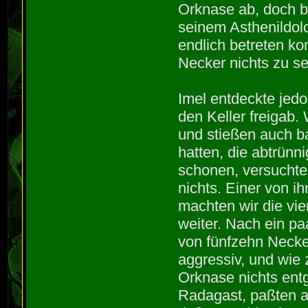
Orknase ab, doch be
seinem Asthenildol
endlich betreten k
Necker nichts zu s
Imel entdeckte jedo
den Keller freigab
und stießen auch ba
hatten, die abtrün
schonen, versuchten
nichts. Einer von ih
machten wir die vie
weiter. Nach ein p
von fünfzehn Necker
aggressiv, und wie
Orknase nichts ent
Radagast, paßten au