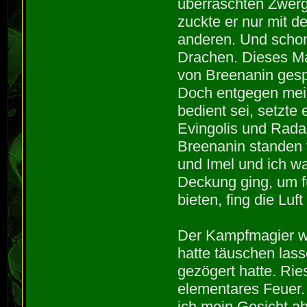
überraschten Zwerg 
zuckte er nur mit 
anderen. Und schon 
Drachen. Dieses Mal
von Breenanin gesp
Doch entgegen mei
bedient sei, setzte
Evingolis und Radag
Breenanin standen v
und Imel und ich w
Deckung ging, um fü
bieten, fing die Lu
Der Kampfmagier wa
hatte täuschen lass
gezögert hatte. Ri
elementares Feuer. 
ich mein Gesicht a