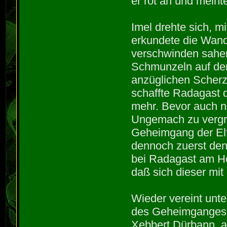
er rot an und meint
Imel drehte sich, 
erkundete die Wand
verschwinden sahen
Schmunzeln auf den
anzüglichen Scherz 
schaffte Radagast 
mehr. Bevor auch n
Ungemach zu vergröß
Geheimgang der Elf
dennoch zuerst den
bei Radagast am He
daß sich dieser mi
Wieder vereint unte
des Geheimganges. 
Xebbert Dürbann, a