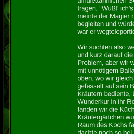
amulettähnlichen S
tragen. "Wußt' ich
meinte der Magier n
begleiten und wür
war er wegteleporti
Wir suchten also w
und kurz darauf d
Problem, aber wir w
mit unnötigem Balla
oben, wo wir gleic
gefesselt auf sein 
Kräutern bediente, 
Wunderkur in ihr Re
fanden wir die Küc
Kräutergärtchen wur
Raum des Kochs fan
dachte noch so bei 