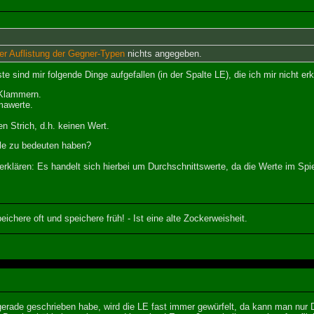
er Auflistung der Gegner-Typen
nichts angegeben.
te sind mir folgende Dinge aufgefallen (in der Spalte LE), die ich mir nicht e
 Klammern.
mawerte.
en Strich, d.h. keinen Wert.
le zu bedeuten haben?
klären: Es handelt sich hierbei um Durchschnittswerte, da die Werte im Spiel
eichere oft und speichere früh! - Ist eine alte Zockerweisheit.
rade geschrieben habe, wird die LE fast immer gewürfelt, da kann man nur D