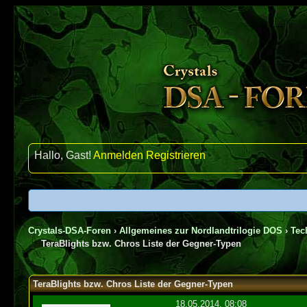
Hallo, Gast!
Anmelden
Registrieren
Crystals-DSA-Foren
›
Allgemeines zur Nordlandtrilogie DOS
›
Tec
TeraBlights bzw. Chros Liste der Gegner-Typen
0 Bewertung(en) - 0 im Durchschnitt
1
2
3
4
5
TeraBlights bzw. Chros Liste der Gegner-Typen
18.05.2014, 08:08