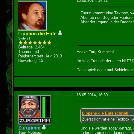
18.05.2014, 14:21
Zuerst kommt eine Textbox, wo
Aber ob nun Bug oder Feature, i
Aber der Irrgang in der Drache
Lippens die Ente
Stufe 21
Beiträge: 2.464
Themen: 53
Hacke Tau, Kumpels!
Registriert seit: Aug 2013
Bewertung:
15
Ihr seid Freunde der alten NLT?
Dann spielt doch mal Schicksalsk
18.05.2014, 16:50
Lippens die Ente schrieb:
Zuerst kommt eine Textbox, w
Zurgrimm
Und sie werden sogar gefragt, o
(oder er zumindest keinerlei In
Super Moderator