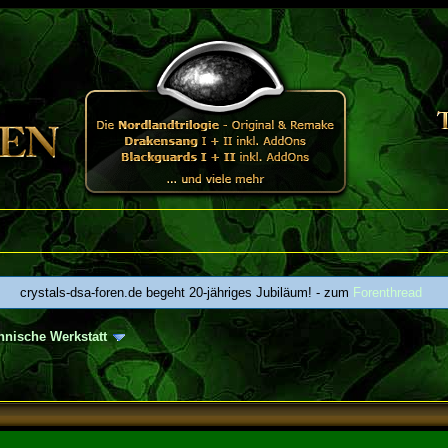
crystals-dsa-foren.de begeht 20-jähriges Jubiläum! - zum
Forenthread
hnische Werkstatt