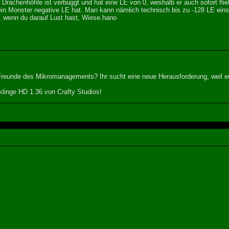
Drachenhöhle ist verbuggt und hat eine LE von 0, weshalb er auch sofort flie
n Monster negative LE hat. Man kann nämlich technisch bis zu -128 LE einste
, wenn du darauf Lust hast, Wiese.hano
 Freunde des Mikromanagements? Ihr sucht eine neue Herausforderung, weil eu
linge HD 1.36 von Crafty Studios!