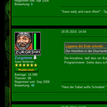
Registriert seit: Apr 2008
Bewertung:
6
"Save early and save often!" - Sp
18.05.2014, 14:04
Lippens die Ente schrieb:
Der Heshthot in der Drachenhöh
Zurgrimm
Die Annahme, daß dies ein Bug
Super Moderator
Programmierer. Siehe dazu sc
Beiträge: 14.588
Themen: 98
Registriert seit: Sep 2006
Bewertung:
48
"Haut die Säbel auffe Schnäbel."