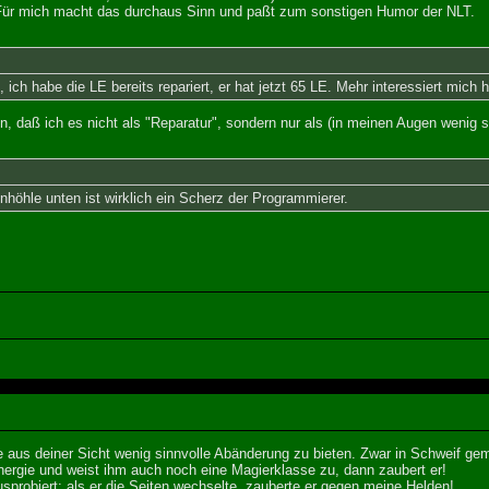
 Für mich macht das durchaus Sinn und paßt zum sonstigen Humor der NLT.
ich habe die LE bereits repariert, er hat jetzt 65 LE. Mehr interessiert mich h
en, daß ich es nicht als "Reparatur", sondern nur als (in meinen Augen wenig
nhöhle unten ist wirklich ein Scherz der Programmierer.
e aus deiner Sicht wenig sinnvolle Abänderung zu bieten. Zwar in Schweif gem
ergie und weist ihm auch noch eine Magierklasse zu, dann zaubert er!
probiert: als er die Seiten wechselte, zauberte er gegen meine Helden!