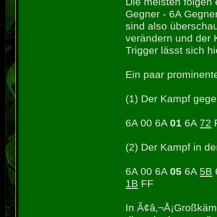
Die meisten folgen
Gegner - 6A Gegner
sind also überschau
verändern und der K
Trigger lässt sich h
Ein paar prominente
(1) Der Kampf gege
6A 00 6A
01
6A
72
(2) Der Kampf in de
6A 00 6A
05
6A
5B
1B
FF
In Ã¢â‚¬Å¡Großkäm