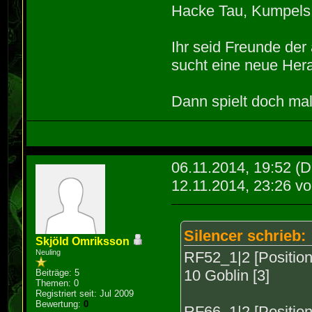
Hacke Tau, Kumpels
Ihr seid Freunde de
sucht eine neue Hera
Dann spielt doch mal
06.11.2014, 19:52
(D
12.11.2014, 23:26 v
Silencer schrieb:
Skjöld Omriksson
Neuling
RF52_1|2 [Position
10 Goblin [3]
Beiträge: 5
Themen: 0
Registriert seit: Jul 2009
Bewertung:
0
RF66_1|2 [Position