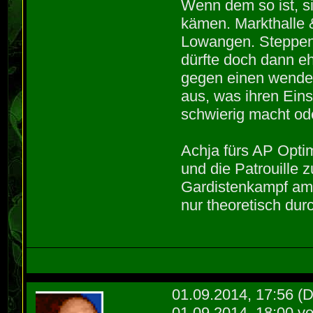
Wenn dem so ist, si
kämen. Markthalle &
Lowangen. Steppen
dürfte doch dann eh
gegen einen wenden
aus, was ihren Ein
schwierig macht od
Achja fürs AP Opti
und die Patrouille
Gardistenkampf am 
nur theoretisch du
01.09.2014, 17:56
(D
01.09.2014, 18:00 v