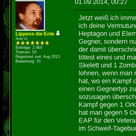
01.09.2014, 00:27
Jetzt weiß ich imm
ich deine Vermutun
Heptagon und Eleme
Lippens die Ente
Stufe 21
Gegner, sondern n
Beiträge: 2.464
der damit überschr
Themen: 53
tötest eines und m
Registriert seit: Aug 2013
Bewertung:
15
Skelett und 1 Zomb
lohnen, wenn man 
hat, wo ein Kampf 
einen Gegnertyp z
sozusagen übersch
Kampf gegen 1 Ork
hat man gegen 5 Or
EAP für den Veteran
im Schweif-Tagebuc