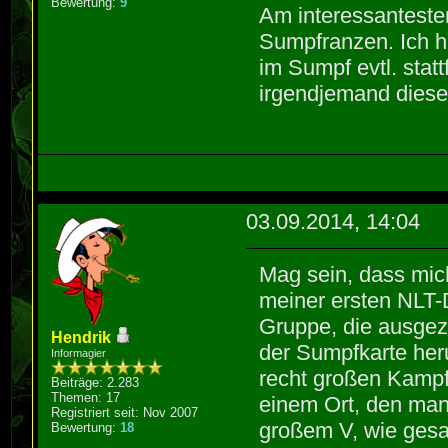
Bewertung:
9
Am interessanteste
Sumpfranzen. Ich h
im Sumpf evtl. stat
irgendjemand diese
03.09.2014, 14:04
Mag sein, dass mich
meiner ersten NLT-D
Gruppe, die ausgez
Hendrik
der Sumpfkarte h
Informagier
recht großen Kamp
Beiträge: 2.283
Themen: 17
einem Ort, den man 
Registriert seit: Nov 2007
großem V, wie gesag
Bewertung:
18