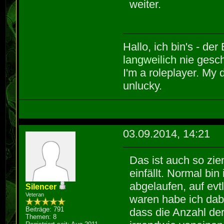
weiter.
Hallo, ich bin's - der
langweilich
nie gesch
I'm a roleplayer. My 
unlucky.
03.09.2014, 14:21
Das ist auch so zie
einfällt. Normal bi
abgelaufen, auf ev
Silencer
Veteran
waren habe ich dabei
Beiträge: 791
dass die Anzahl de
Themen: 8