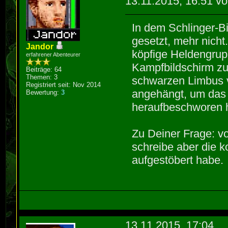
13.11.2015, 16:51 v
In dem Schlinger-Bi
gesetzt, mehr nicht
Jandor
köpfige Heldengru
erfahrener Abenteurer
Kampfbildschirm zu
Beiträge: 64
Themen: 3
schwarzen Limbus v
Registriert seit: Nov 2014
angehängt, um das E
Bewertung:
3
heraufbeschworen 
Zu Deiner Frage: vor
schreibe aber die 
aufgestöbert habe.
13.11.2015, 17:04