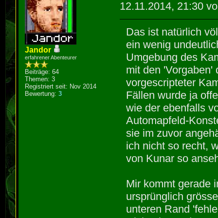
12.11.2014, 21:30 v
Das ist natürlich völ
ein wenig undeutlic
Jandor
Umgebung des Kamp
erfahrener Abenteurer
mit den 'Vorgaben' 
Beiträge: 64
Themen: 3
vorgescripteter Kam
Registriert seit: Nov 2014
Fällen wurde ja off
Bewertung:
3
wie der ebenfalls vo
Automapfeld-Konste
sie im zuvor angehä
ich nicht so recht,
von Kunar so anse
Mir kommt gerade in
ursprünglich gröss
unteren Rand 'fehle