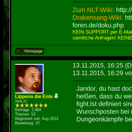
Zum NLT-Wiki:
http:
Drakensang-Wiki:
ht
foren.de/doku.php
KEIN SUPPORT per E-Mail,
sämtliche Anfragen! KEINE
Homepage
13.11.2015, 16:25
(D
13.11.2015, 16:29 v
Jandor, du hast doc
heißen, dass du wei
Lippens die Ente
Stufe 21
fight.lst definiert 
Beiträge: 2.464
Wunschposten bei m
Themen: 53
Dungeonkämpfe bea
Registriert seit: Aug 2013
Bewertung:
15