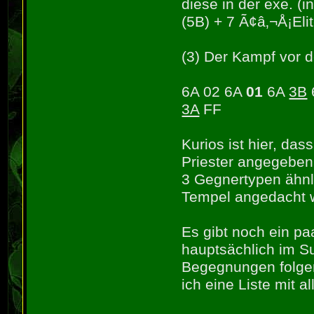
diese in der exe. (i
(5B) + 7 Ã¢â‚¬Å¡Eli
(3) Der Kampf vor 
6A 02 6A
01
6A
3B
3A
FF
Kurios ist hier, das
Priester angegeben
3 Gegnertypen ähnl
Tempel angedacht 
Es gibt noch ein 
hauptsächlich im S
Begegnungen folgen
ich eine Liste mit 