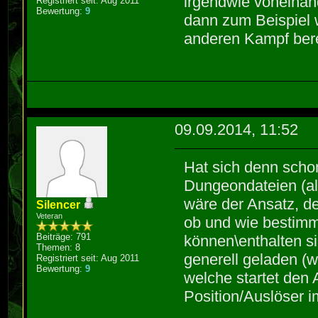
irgendwie voneinan
Registriert seit: Aug 2011
Bewertung:
9
dann zum Beispiel
anderen Kampf berei
09.09.2014, 11:52
Hat sich denn schon
Dungeondateien (als
wäre der Ansatz, d
Silencer
Veteran
ob und wie bestimm
Beiträge: 791
können\enthalten s
Themen: 8
generell geladen (
Registriert seit: Aug 2011
Bewertung:
9
welche startet den 
Position/Auslöser