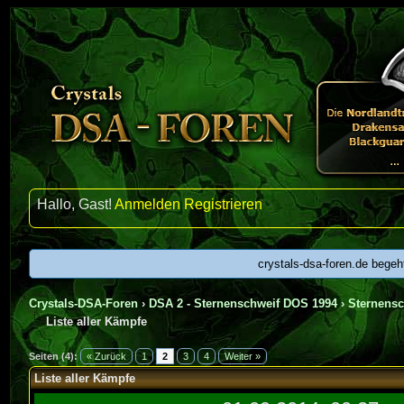
Hallo, Gast!
Anmelden
Registrieren
crystals-dsa-foren.de begeh
Crystals-DSA-Foren
›
DSA 2 - Sternenschweif DOS 1994
›
Sternens
Liste aller Kämpfe
urchschnitt
Seiten (4):
« Zurück
1
2
3
4
Weiter »
Liste aller Kämpfe