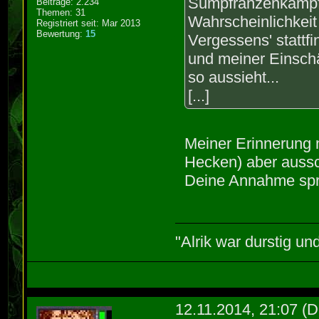
Sumpfranzenkampf - 
Beiträge: 2.234
Themen: 31
Wahrscheinlichkei
Registriert seit: Mar 2013
Bewertung:
15
Vergessens' stattfi
und meiner Einschä
so aussieht...
[...]
Meiner Erinnerung
Hecken) aber aussc
Deine Annahme spr
"Alrik war durstig un
12.11.2014, 21:07
(D