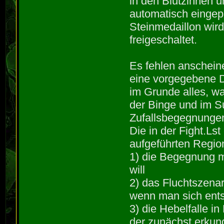
in den Blutzinnen 
automatisch einge
Steinmedaillon wird 
freigeschaltet.
Es fehlen anschein
eine vorgegebene 
im Grunde alles, wa
der Binge und im Su
Zufallsbegegnunge
Die in der Fight.Ls
aufgeführten Region
1) die Begegnung mi
will
2) das Fluchtszena
wenn man sich ents
3) die Hebelfalle i
der zunächst erkun