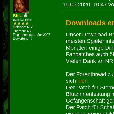
15.06.2020, 10:47 v
Shila
Beilunker Reiter
Downloads er
Beiträge: 672
Themen: 439
Unser Download-Ber
Registriert seit: Mar 2007
Bewertung:
3
meisten Spieler in
Monaten einige Din
Fanpatches auch öff
Vielen Dank an NRS 
Der Forenthread zu
sich
hier
.
Der Patch für Sterne
Blutzinnenfestung 
Gefangenschaft gera
Der Patch für Schat
eigenen Spiegelbil