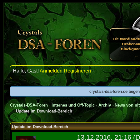
Hallo, Gast!
Anmelden
Registrieren
crystals-dsa-foren.de begeh
Crystals-DSA-Foren
›
Internes und Off-Topic
›
Archiv
›
News von nlt-
Update im Download-Bereich
Update im Download-Bereich
13.12.2016, 21:16
(D