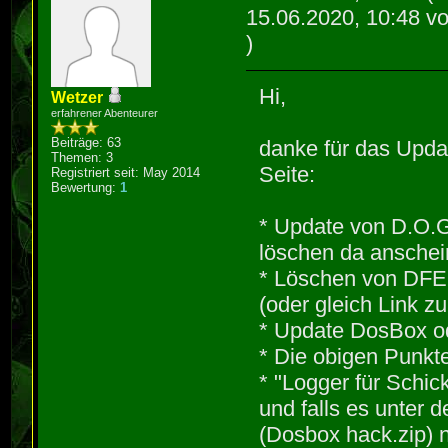
15.06.2020, 10:48 v
)
Hi,
Wetzer
erfahrener Abenteurer
Beiträge: 63
danke für das Upda
Themen: 3
Seite:
Registriert seit: May 2014
Bewertung:
1
* Update von D.O.G. 
löschen da anschei
* Löschen von DFE
(oder gleich Link zur
* Update DosBox ode
* Die obigen Punk
* "Logger für Schic
und falls es unter d
(Dosbox hack.zip) ni