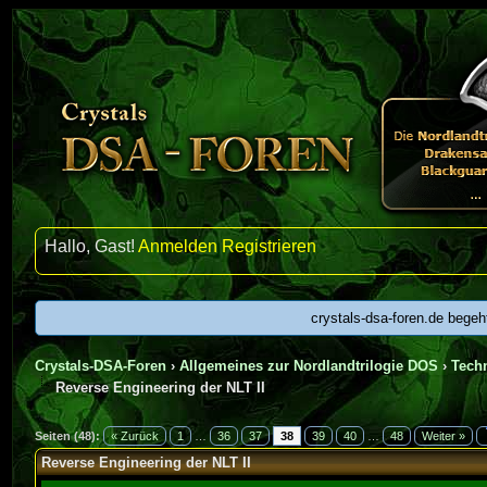
Hallo, Gast!
Anmelden
Registrieren
crystals-dsa-foren.de begeh
Crystals-DSA-Foren
›
Allgemeines zur Nordlandtrilogie DOS
›
Techn
Reverse Engineering der NLT II
 Durchschnitt
Seiten (48):
« Zurück
1
…
36
37
38
39
40
…
48
Weiter »
Reverse Engineering der NLT II