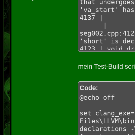
that undergoes
'va_start' has
4137 | va_s
|
seg002.cpp:412
'short' is dec
4123 | void dr
...)
|
mein Test-Build scri
1 warning gene
seg024.cpp:63:
from '(unnamed
Code:
'signed char' 
@echo off
Wconstant-conv
63 | g_pp
set clang_exe=
ARCHIVE_FILE_B
Files\LLVM\bin
|
declarations -