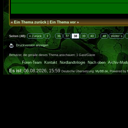
«
Ein Thema zurück
|
Ein Thema vor
»
Seiten (48):
« Zurück
1
…
36
37
38
39
40
…
48
Weiter »
Druckversion anzeigen
Benutzer, die gerade dieses Thema anschauen: 1 Gast/Gäste
Foren-Team
Kontakt
Nordlandtrilogie
Nach oben
Archiv-Mod
Es ist:
06.08.2026, 15:59
Deutsche Übersetzung:
MyBB.de
, Powered by