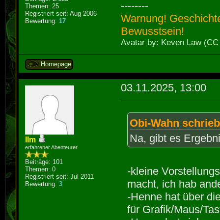
--------
Themen: 25
957 | g_g
Registriert seit: Aug 2006
Warnung! Geschichte
Bewertung:
17
255;
Bewusstsein!
Avatar by: Keven Law (CC
^~~
1 warning gene
Homepage
seg112.cpp:156
03.11.2025, 13:00
from 'int' to 
value from 130
15
Obi-Wahn schrieb
g_gather_herbs
Na, gibt es Ergebni
llm
erfahrener Abenteurer
~ ^~~
Beiträge: 101
1 warning gene
-kleine Vorstellun
Themen: 0
seg114.cpp:283
Registriert seit: Jul 2011
macht, ich hab and
Bewertung:
3
from 'int' to 
-Henne hat über die
value from 131
für Grafik/Maus/Tas
28