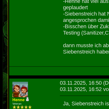
-Henne hat viel a
g_gather_herbs
geplaudert
-Siebenstreich ha
~ ^~~
angesprochen damit
1 warning gene
-Bisschen über Zuk
seg116.cpp:190
Testing (Sanitizer,Co
from 'int' to 
value from 157
dann musste ich ab
190 | g_g
Siebenstreich hab
157;
^~~
1 warning gene
03.11.2025, 16:50
(D
03.11.2025, 16:52 v
Henne
Ja, Siebenstreich i
Veteran