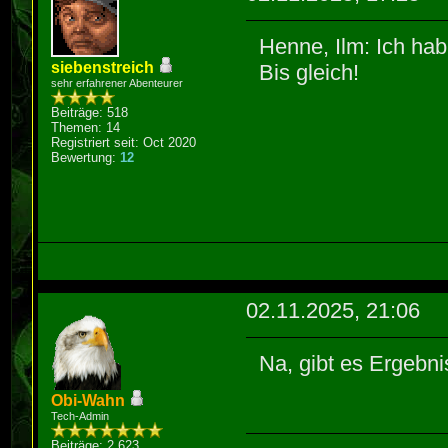
options, ...)
//ds:0x3e53
| ^~~~
Henne, Ilm: Ich hab
seg090.cpp: In
siebenstreich
Bis gleich!
seg097.cpp:833
sehr erfahrener Abenteurer
M302de::DNG12_
that undergoes
Beiträge: 518
seg090.cpp:453
Themen: 14
'va_start' has
out of range
Registriert seit: Oct 2020
833 | va_st
Bewertung:
12
4
|
"SCHADE DASS
seg097.cpp:783
BEMERKT HABT.\
'signed char' 
783 | signed 
char options, 
^~~~~~~~~~~~~~
02.11.2025, 21:06
^
Na, gibt es Ergebnis
2 warnings gen
seg109.cpp:957
Obi-Wahn
from 'int' to 
Tech-Admin
value from 255
Beiträge: 2.623