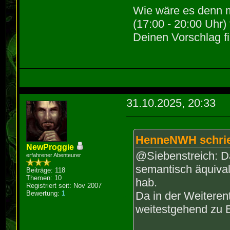
.\v302de.h:137
1126 | extern
Wie wäre es denn 
'D1_INFO'
32]; //ds:0x3
(17:00 - 20:00 Uhr)
137 | #define
| ^~~~~
Deinen Vorschlag fi
__VA_ARGS__)
seg030.cpp: In
M302de::do_tal
^~~~~~~~~~~
seg030.cpp:187
seg076.cpp:834
integer of dif
'int' but the 
187 | sta
31.10.2025, 20:33
long' [-Wforma
(Bit8u*)partne
834
D1_INFO("sizeo
^~~~~~~~~~~~~~
HenneNWH schri
sizeof(fight_s
NewProggie
seg031.cpp: In
@Siebenstreich: Da
erfahrener Abenteurer
M302de::do_ran
semantisch äquiva
Beiträge: 118
~~ ^~~~~~~
seg031.cpp:85:
Themen: 10
hab.
Registriert seit: Nov 2007
integer of dif
Bewertung:
1
Da in der Weitere
%llu
85 | state
weitestgehend zu E
.\v302de.h:137
struct_dialog_
'D1_INFO'