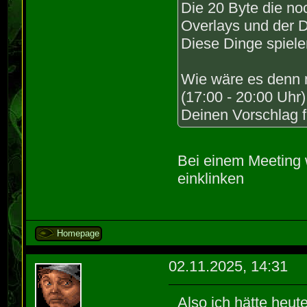
Die 20 Byte die noc
137 | #define
^~~~~~~~~~~~~~
Overlays und der
__VA_ARGS__)
seg038.cpp: In
Diese Dinge spiele
M302de::FIG_fi
^~~~~~~~~~~
short int, sho
Wie wäre es denn 
2 warnings gen
short int, sho
(17:00 - 20:00 Uhr)
seg090.cpp:451
seg038.cpp:269
Deinen Vorschlag f
of range
const void*, s
4
region of size
"ALS %s MIT 
Bei einem Meeting w
Wstringop-over
SIE IN ST\x9aC
einklinken
269 | memcp
path_table[bes
|
^~~~
~~~~~~^~~~~~~~
Homepage
1 error genera
In file includ
seg093.cpp:808
02.11.2025, 14:31
from se
modification a
datseg.h:1647:
8
Also ich hätte heut