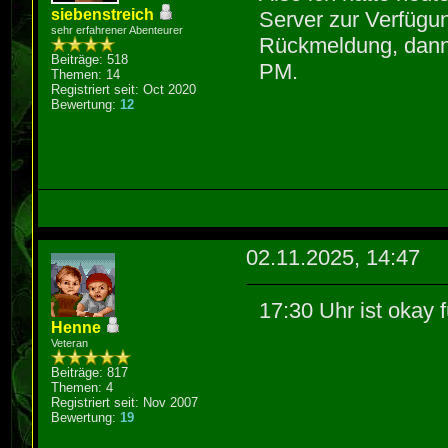
‘M302de::g_fig
if (is_mouse
siebenstreich
Server zur Verfügun
1647 | extern 
sehr erfahrener Abenteurer
Rückmeldung, dann 
g_fig_move_p
Beiträge: 518
~
PM.
seg034, seg036
Themen: 14
8
Registriert seit: Oct 2020
| ^~~~
Bewertung:
12
(l_
seg066.cpp: In
g_town_positio
M302de::city_f
seg066.cpp:145
const void*, s
seg093.cpp:809
region of size
modification a
02.11.2025, 14:47
1453 | 
Wunsequenced]
gs_palette_flo
8
17:30 Uhr ist okay f
if (is_mouse
Henne
~~~~~~^~~~~~~~
Veteran
In file includ
Beiträge: 817
~
from se
Themen: 4
8
Registriert seit: Nov 2007
datseg.h:1125:
Bewertung:
19
(l_
‘M302de::gs_pa