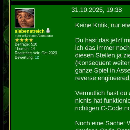
1 warning gene
| ^
31.10.2025, 19:38
seg032.cpp:127
seg028.cpp:355
from 'int' to 
void*, size_t)
Keine Kritik, nur e
254 to -2 [-Wc
of size 900 ov
siebenstreich
1279 | g_pp2
Wstringop-over
sehr erfahrener Abenteurer
Du hast das jetzt m
12);
3
Beiträge: 518
ich das immer noch 
|
Themen: 14
g_locations_ta
Registriert seit: Oct 2020
diesen Stellen ja 
~~~~~~~~~~~~~~
Bewertung:
12
1000);
(Konsequent weiter
1 warning gene
datseg.h:1733:
ganze Spiel in Ass
seg038.cpp:269
‘M302de::g_loc
reverse engineered.
overflow; dest
1733 | extern 
size argument 
g_locations_t
Vermutlich hast du 
269 | memcp
seg64, seg066,
nichts hat funktion
path_table[bes
| ^~~
richtigen C-Code no
| 
/usr/include/u
1 warning gene
function ‘ssiz
Noch eine Sache: W
seg065.cpp:111
declared with 