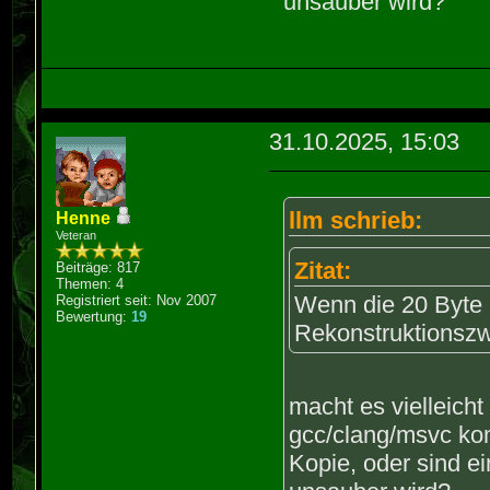
unsauber wird?
31.10.2025, 15:03
llm schrieb:
Henne
Veteran
Zitat:
Beiträge: 817
Themen: 4
Wenn die 20 Byte 
Registriert seit: Nov 2007
Bewertung:
19
Rekonstruktionszw
macht es vielleicht
gcc/clang/msvc kom
Kopie, oder sind e