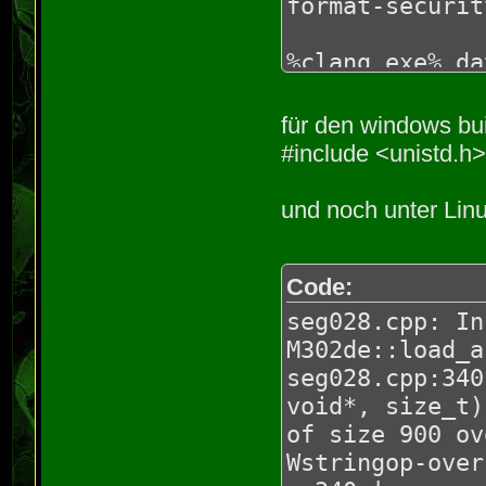
^~~~~~~~~~~~~~
format-securit
1 warning gene
seg025.cpp:451
%clang_exe% da
from '(unnamed
%clang_exe% se
'signed char' 
%clang_exe% se
für den windows bu
Wconstant-conv
%clang_exe% se
#include <unistd.h>
451 | g_p
...
ARCHIVE_FILE_B
und noch unter Lin
|
^~~~~~~~~~~~~~
1 warning gene
Code:
seg028.cpp:189
seg028.cpp: In
overflow; dest
M302de::load_a
size argument 
seg028.cpp:340
18
void*, size_t)
memcpy(gs_pale
of size 900 ov
0xc0);
Wstringop-over
|