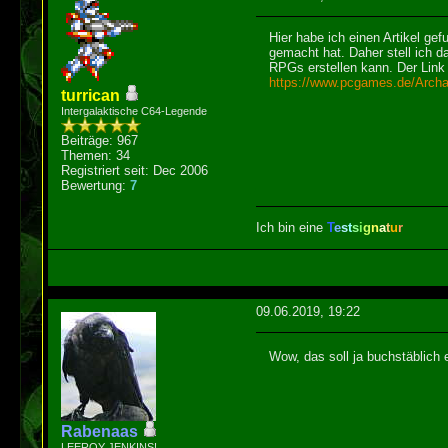
Hier habe ich einen Artikel ge
gemacht hat. Daher stell ich da
RPGs erstellen kann. Der Link 
https://www.pcgames.de/Archae
turrican
Intergalaktische C64-Legende
Beiträge: 967
Themen: 34
Registriert seit: Dec 2006
Bewertung:
7
Ich bin eine
T
e
s
t
s
i
g
n
a
t
u
r
09.06.2019, 19:22
Wow, das soll ja buchstäblich
Rabenaas
LEEROY JENKINS!