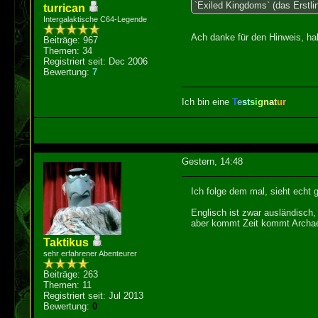
`Exiled Kingdoms` (das Erstli
turrican
Intergalaktische C64-Legende
Ach danke für den Hinweis, ha
Beiträge: 967
Themen: 34
Registriert seit: Dec 2006
Bewertung:
7
Ich bin eine
T
e
s
t
s
i
g
n
a
t
u
r
Gestern
, 14:48
Ich folge dem mal, sieht echt g
Englisch ist zwar ausländisch,
aber kommt Zeit kommt Archae
Taktikus
sehr erfahrener Abenteurer
Beiträge: 263
Themen: 11
Registriert seit: Jul 2013
Bewertung:
0