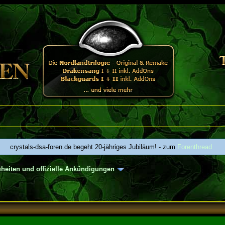
crystals-dsa-foren.de begeht 20-jähriges Jubiläum! - zum
Forenthread
heiten und offizielle Ankündigungen