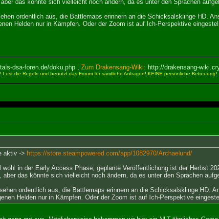
 aber das könnte sich vielleicht noch ändern, da es unter den Sprachen aufgeli
hen ordentlich aus, die Battlemaps erinnern an die Schicksalsklinge HD. Ans
nen Helden nur in Kämpfen. Oder der Zoom ist auf Ich-Perspektive eingestellt,
ystals-dsa-foren.de/doku.php
,
Zum Drakensang-Wiki:
http://drakensang-wiki.cr
Lest die Regeln und benutzt das Forum für sämtliche Anfragen! KEINE persönliche Betreuung!
e aktiv ->
https://store.steampowered.com/app/1082970/Archaelund/
el wohl in der Early Access Phase, geplante Veröffentlichung ist der Herbst 
, aber das könnte sich vielleicht noch ändern, da es unter den Sprachen aufgel
ehen ordentlich aus, die Battlemaps erinnern an die Schicksalsklinge HD. An
enen Helden nur in Kämpfen. Oder der Zoom ist auf Ich-Perspektive eingestellt