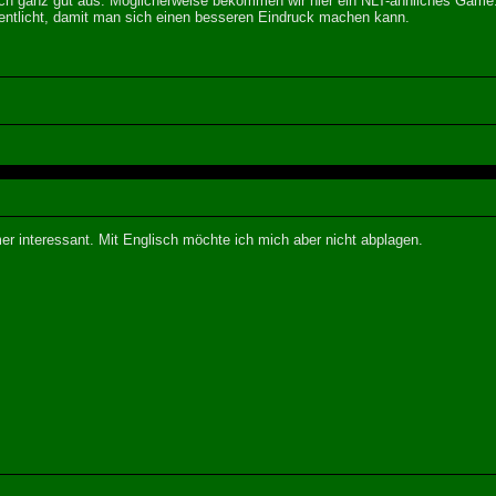
hlich ganz gut aus. Möglicherweise bekommen wir hier ein NLT-ähnliches Game
entlicht, damit man sich einen besseren Eindruck machen kann.
er interessant. Mit Englisch möchte ich mich aber nicht abplagen.