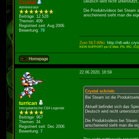
Deutsch wird nicht unterstützt,
Crystal
Administrator
Die Produktvideos bei Steam se
anscheinend sieht man die eige
Beiträge: 12.528
Themen: 409
Registriert seit: Aug 2006
Bewertung:
78
Zum NLT-Wiki:
http://nlt-wiki.cr
KEIN SUPPORT per E-Mail, PN, IRC, ICQ! 
Homepage
22.06.2020, 18:59
Crystal schrieb:
Bei Steam ist die Produktseit
turrican
Aktuell befindet sich das Spi
Intergalaktische C64-Legende
Deutsch wird nicht unterstützt
Beiträge: 967
Die Produktvideos bei Steam s
Themen: 34
anscheinend sieht man die eig
Registriert seit: Dec 2006
Bewertung:
7