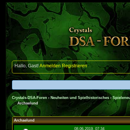
Hallo, Gast!
Anmelden
Registrieren
Crystals-DSA-Foren
›
Neuheiten und Spielhistorisches
›
Spieleneu
Archaelund
0 Bewertung(en) - 0 im Durchschnitt
1
2
3
4
5
Archaelund
08.06.2019, 07:34