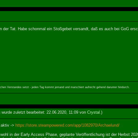
in der Tat. Habe schonmal ein Stoßgebet versandt, daß es auch bei GoG ersch
ichen Verstandes setzt - jeden Tag kommt jemand und marschiert aufrecht gehend darunter hindurch.
g wurde zuletzt bearbeitet: 22.06.2020, 11:09 von
Crystal
.)
 aktiv ->
https://store.steampowered.com/app/1082970/Archaelund/
l wohl in der Early Access Phase, geplante Veröffentlichung ist der Herbst 2