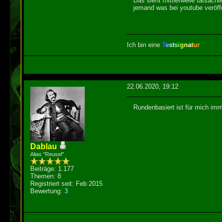
Das sieht mittlerweile tatsäc
jemand was bei youtube veröff
Ich bin eine
T
e
s
t
s
i
g
n
a
t
u
r
22.06.2020, 19:12
Rundenbasiert ist für mich imm
Dablau
Alias "Reusel"
Beiträge: 1.177
Themen: 8
Registriert seit: Feb 2015
Bewertung:
3