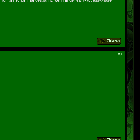
. Ich bin schon mal gespannt, wenn in der early-access-phase
Zitieren
#7