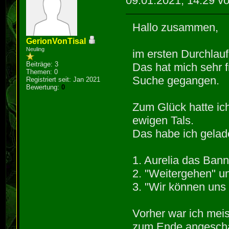
09.01.2021, 14:29 v
Hallo zusammen,
GerionVonTisal
Neuling
im ersten Durchlau
Beiträge: 3
Das hat mich sehr fr
Themen: 0
Suche gegangen.
Registriert seit: Jan 2021
Bewertung:
0
Zum Glück hatte ic
ewigen Tals.
Das habe ich gelad
1. Aurelia das Ban
2. "Weitergehen" u
3. "Wir können uns
Vorher war ich meis
zum Ende angesch