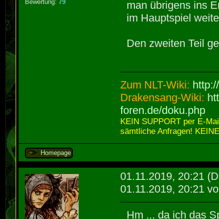
Bewertung:
79
man übrigens ins E
im Hauptspiel weite
Den zweiten Teil ge
Zum NLT-Wiki:
http:
Drakensang-Wiki:
ht
foren.de/doku.php
KEIN SUPPORT per E-Mail,
sämtliche Anfragen! KEINE
Homepage
01.11.2019, 20:21
(D
01.11.2019, 20:21 v
Hm ... da ich das S