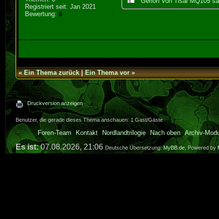
Gerion Von Tisal MQ105 sa
Registriert seit: Jan 2021
Bewertung:
0
«
Ein Thema zurück
|
Ein Thema vor
»
Druckversion anzeigen
Benutzer, die gerade dieses Thema anschauen: 1 Gast/Gäste
Foren-Team
Kontakt
Nordlandtrilogie
Nach oben
Archiv-Mod
Es ist:
07.08.2026, 21:06
Deutsche Übersetzung:
MyBB.de
, Powered by