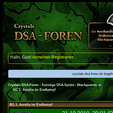
Hallo, Gast!
Anmelden
Registrieren
crystals-dsa-foren.de begeh
Crystals-DSA-Foren
›
Sonstige DSA-Spiele
›
Blackguards
BG 1: Aurelia im Endkampf
urchschnitt
BG 1: Aurelia im Endkampf