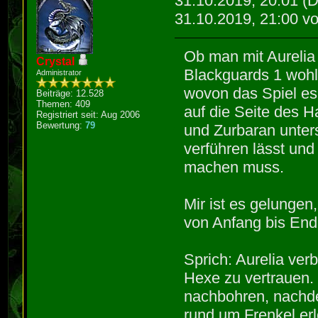
31.10.2019, 20:01
(D
31.10.2019, 21:00 v
Ob man mit Aurelia 
Crystal
Blackguards 1 wohl 
Administrator
wovon das Spiel es
Beiträge: 12.528
Themen: 409
auf die Seite des H
Registriert seit: Aug 2006
Bewertung:
79
und Zurbaran unter
verführen lässt und
machen muss.
Mir ist es gelungen
von Anfang bis Ende
Sprich: Aurelia ver
Hexe zu vertrauen.
nachbohren, nachd
rund um Frenkel erl