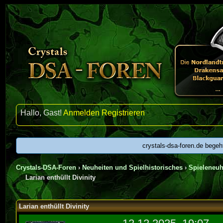
Hallo, Gast!
Anmelden
Registrieren
crystals-dsa-foren.de begeh
Crystals-DSA-Foren
›
Neuheiten und Spielhistorisches
›
Spieleneuh
Larian enthüllt Divinity
urchschnitt
Larian enthüllt Divinity