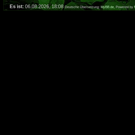
Es ist:
06.08.2026, 18:08
Deutsche Übersetzung:
MyBB.de
, Powered by