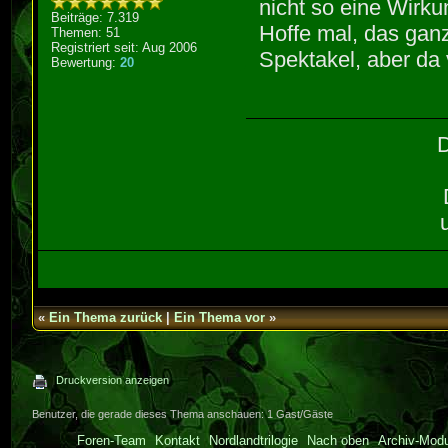
nicht so eine Wirku
Beiträge: 7.319
Hoffe mal, das ganz
Themen: 51
Registriert seit: Aug 2006
Spektakel, aber da 
Bewertung:
20
D
«
Ein Thema zurück
|
Ein Thema vor
»
Druckversion anzeigen
Benutzer, die gerade dieses Thema anschauen: 1 Gast/Gäste
Foren-Team
Kontakt
Nordlandtrilogie
Nach oben
Archiv-Mod