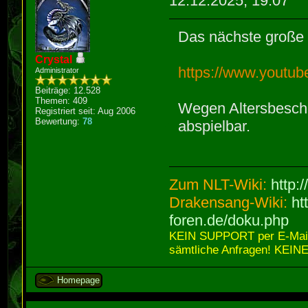
12.12.2025, 19:07
Das nächste große
Crystal
https://www.yout
Administrator
Beiträge: 12.528
Themen: 409
Wegen Altersbeschr
Registriert seit: Aug 2006
Bewertung:
78
abspielbar.
Zum NLT-Wiki:
http:
Drakensang-Wiki:
ht
foren.de/doku.php
KEIN SUPPORT per E-Mail,
sämtliche Anfragen! KEINE
Homepage