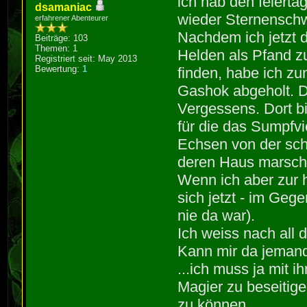
ich hab den feierta
dsamaniac
wieder Sternenschw
erfahrener Abenteurer
Nachdem ich jetzt 
Beiträge: 103
Themen: 1
Helden als Pfand z
Registriert seit: May 2013
Bewertung:
1
finden, habe ich z
Gashok abgeholt. D
Vergessens. Dort b
für die das Sumpfvi
Echsen von der sch
deren Haus marschie
Wenn ich aber zur 
sich jetzt - im Geg
nie da war).
Ich weiss nach all 
Kann mir da jemand
...ich muss ja mit 
Magier zu beseitig
zu können.