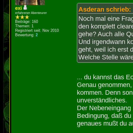
exi
Asderan schrieb:
erfahrener Abenteurer
Noch mal eine Fra
Beiträge: 160
den komplett clear
Themen: 1
Registriert seit: Nov 2010
gehe? Auch alle 
Bewertung:
2
Und irgendwann ko
geht, weil ich ers
Welche Stelle wär
... du kannst das E
Genau genommen, da
kommen. Denn sonst 
unverständliches.
Der Nebeneingang m
Bedingung, daß du 
genaues mußt du au