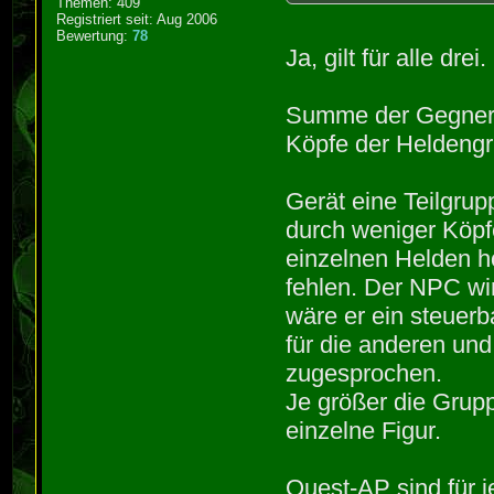
Themen: 409
Registriert seit: Aug 2006
Bewertung:
78
Ja, gilt für alle drei.
Summe der Gegner-A
Köpfe der Heldeng
Gerät eine Teilgru
durch weniger Köpfe
einzelnen Helden h
fehlen. Der NPC wi
wäre er ein steuerb
für die anderen un
zugesprochen.
Je größer die Grupp
einzelne Figur.
Quest-AP sind für je