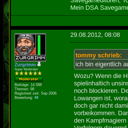
Savegameditoren, To
Mein DSA Savegame
29.08.2012, 08:08
tommy schrieb:
ich bin eigentlich 
Zurgrimm
Super Moderator
Wozu? Wenn die He
spielinhaltich unsi
Beiträge: 14.588
Themen: 98
noch blockieren. D
Registriert seit: Sep 2006
Lowangen ist, wora
Bewertung:
48
doch gar nicht dami
vorbeikommen. Dann
den Kampfmagiern u
Verfolgern dauernd