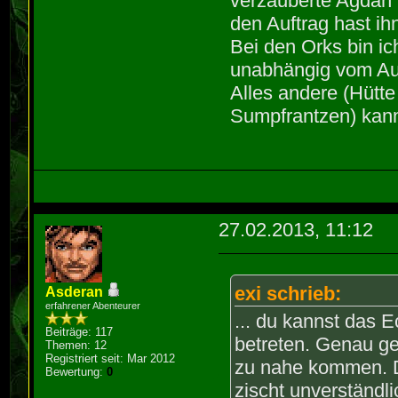
verzauberte Agdan w
den Auftrag hast ih
Bei den Orks bin ic
unabhängig vom Auf
Alles andere (Hütte
Sumpfrantzen) kann
27.02.2013, 11:12
exi schrieb:
Asderan
erfahrener Abenteurer
... du kannst das 
Beiträge: 117
betreten. Genau g
Themen: 12
Registriert seit: Mar 2012
zu nahe kommen. De
Bewertung:
0
zischt unverständli