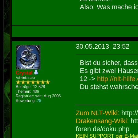
Also: Was mache ich
30.05.2013, 23:52
Bist du sicher, das
Es gibt zwei Häuse
Crystal
12 ->
http://nlt-hil
Administrator
Du stehst wahrschei
Beiträge: 12.528
Themen: 409
Registriert seit: Aug 2006
Bewertung:
78
Zum NLT-Wiki:
http:
Drakensang-Wiki:
ht
foren.de/doku.php
KEIN SUPPORT per E-Mail,