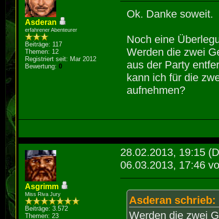
Ok. Danke soweit.
Asderan
erfahrener Abenteurer
Noch eine Überleg
Beiträge: 117
Werden die zwei Ge
Themen: 12
Registriert seit: Mar 2012
aus der Party entfer
Bewertung:
0
kann ich für die zw
aufnehmen?
28.02.2013, 19:15
(D
06.03.2013, 17:46 v
Asgrimm
Miss Riva Jury
Asderan schrieb:
Beiträge: 3.572
Werden die zwei Ge
Themen: 23