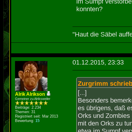
im Sumpf verstorben
konnten?
"Haut die Säbel auff
01.12.2015, 23:33
Zurgrimm schrieb
[...]
Alrik Alrikson
Besonders bemerken
Gemeiner zu Alriksweiler
es übrigens, daß e
Beiträge: 2.234
Themen: 31
Orks und Zombies 
Registriert seit: Mar 2013
Bewertung:
15
mit den Orks zu tu
etwa im Sumpf vers