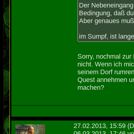
Der Nebeneingang 
Bedingung, daß du
Aber genaues mußt
im Sumpf, ist lange
Sorry, nochmal zur K
nicht. Wenn ich mi
seinem Dorf rumre
Quest annehmen un
machen?
27.02.2013, 15:59
(D
06.03.2013, 17:46 v