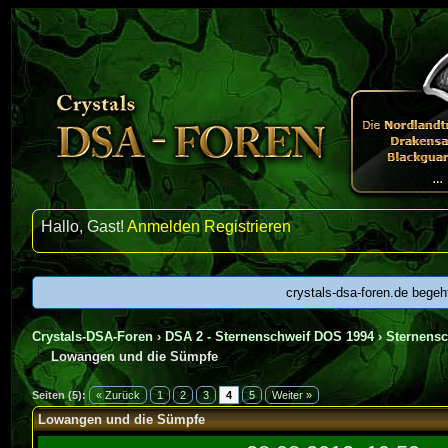
Hallo, Gast!
Anmelden
Registrieren
crystals-dsa-foren.de begeh
Crystals-DSA-Foren
›
DSA 2 - Sternenschweif DOS 1994
›
Sternens
Lowangen und die Sümpfe
urchschnitt
Seiten (5):
« Zurück
1
2
3
4
5
Weiter »
Lowangen und die Sümpfe