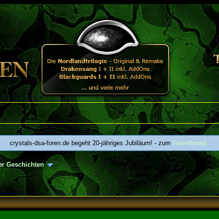
crystals-dsa-foren.de begeht 20-jähriges Jubiläum! - zum
Forenthread
ler Geschichten