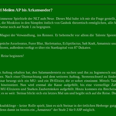
el
Meilen
AP bis Arkan
sas
dor?
 immense Spieltiefe der NLT aufs Neue. Dieses Mal habe ich mir die Frage gestellt,
e, die Moskitos in den Sümpfen östlich von Gashok theoretisch ermöglichen, alle A
erweise noch auf Stufe 1 zu begegnen.
 Magier der Verwandlung, ins Rennen. Er beherrscht vor allem die Talente Speer
rüche Axxeleratus, Furor Blut, Skelettarius, Ecliptifactus, Saft Kraft, Armatrutz und
eboren, außerdem verfügt er über ein Startkapital von 87 Dukaten.
 Reise beginnen!
 Auftrag erhalten hat, den Salamanderstein zu suchen und ihn zu Ingramosch nach
en. Nach einer Übernachtung und dem weiteren Auftrag, Sternenschweif zu finden
einar besorgt sich ein MU- und ein IN-Elixier, die er sofort einnimmt. Mittels Tas
h hineinstürzt. Nun wird erstmal die Kasse aufgefüllt, bis eine vierstellige
, MU-Elixieren und Starken Zaubertränken aufgefüllt. Hinzu kommen ein Brecheise
es so weit: Steinar blickt sich ein letztes Mal um und begibt sich auf die Reise. D
cksalsklinge – keine Rolle spielt, lässt es sich Steinar in der örtlichen Herberge gu
, denn damit ist bereits ein „Armatrutz“ der Stufe 2 für 0 ASP möglich.