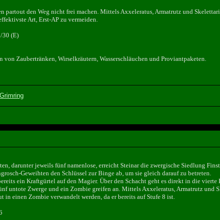
n partout den Weg nicht frei machen. Mittels Axxeleratus, Armatrutz und Skelettari
effektivste Art, Erst-AP zu vermeiden.
/30 (E)
 von Zaubertränken, Wirselkräutern, Wasserschläuchen und Proviantpaketen.
Grimring
, darunter jeweils fünf namenlose, erreicht Steinar die zwergische Siedlung Finst
grosch-Geweihten den Schlüssel zur Binge ab, um sie gleich darauf zu betreten.
bereits ein Kraftgürtel auf den Magier. Über den Schacht geht es direkt in die vi
nf untote Zwerge und ein Zombie greifen an. Mittels Axxeleratus, Armatrutz und S
 in einen Zombie verwandelt werden, da er bereits auf Stufe 8 ist.
6