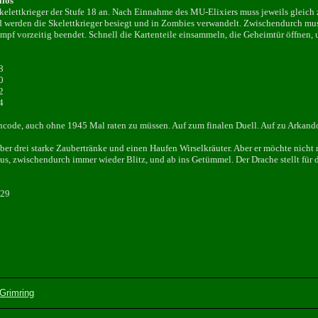
aios
kelettkrieger der Stufe 18 an. Nach Einnahme des MU-Elixiers muss jeweils gleich
werden die Skelettkrieger besiegt und in Zombies verwandelt. Zwischendurch muss
Kampf vorzeitig beendet. Schnell die Kartenteile einsammeln, die Geheimtür öffnen,
8
0
2
4
encode, auch ohne 1945 Mal raten zu müssen. Auf zum finalen Duell. Auf zu Arkando
über drei starke Zaubertränke und einen Haufen Wirselkräuter. Aber er möchte nich
ctus, zwischendurch immer wieder Blitz, und ab ins Getümmel. Der Drache stellt für
429
Grimring