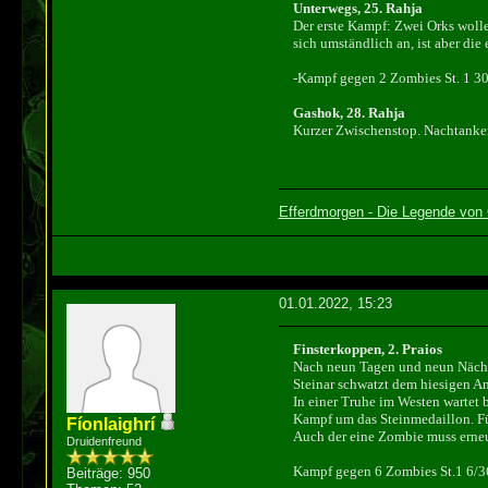
Unterwegs, 25. Rahja
Der erste Kampf: Zwei Orks wolle
sich umständlich an, ist aber die 
-Kampf gegen 2 Zombies St. 1 30
Gashok, 28. Rahja
Kurzer Zwischenstop. Nachtanken
Efferdmorgen - Die Legende von 
01.01.2022, 15:23
Finsterkoppen, 2. Praios
Nach neun Tagen und neun Nächten
Steinar schwatzt dem hiesigen An
In einer Truhe im Westen wartet 
Kampf um das Steinmedaillon. Fü
Fíonlaighrí
Auch der eine Zombie muss erneut
Druidenfreund
Kampf gegen 6 Zombies St.1 6/3
Beiträge: 950