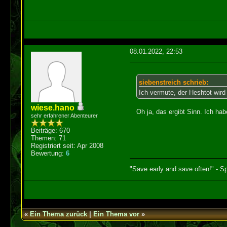
08.01.2022, 22:53
siebenstreich schrieb:
Ich vermute, der Heshtot wird 
wiese.hano
Oh ja, das ergibt Sinn. Ich ha
sehr erfahrener Abenteurer
Beiträge: 670
Themen: 71
Registriert seit: Apr 2008
Bewertung:
6
"Save early and save often!" - Sp
«
Ein Thema zurück
|
Ein Thema vor
»