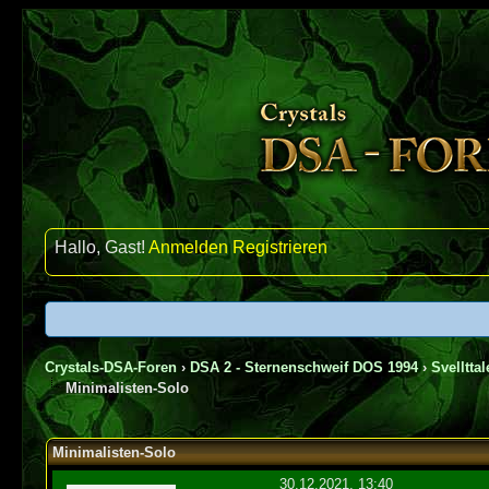
Hallo, Gast!
Anmelden
Registrieren
Crystals-DSA-Foren
›
DSA 2 - Sternenschweif DOS 1994
›
Svelltta
Minimalisten-Solo
1 Bewertung(en) - 5 im Durchschnitt
1
2
3
4
5
Minimalisten-Solo
30.12.2021, 13:40