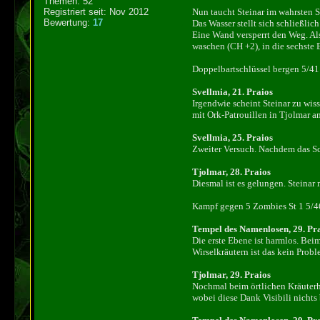
Themen: 52
Registriert seit: Nov 2012
Nun taucht Steinar im wahrsten S
Bewertung:
17
Das Wasser stellt sich schließlic
Eine Wand versperrt den Weg. Als
waschen (CH +2), in die sechste 
Doppelbartschlüssel bergen 5/41
Svellmia, 21. Praios
Irgendwie scheint Steinar zu wis
mit Ork-Patrouillen in Tjolmar a
Svellmia, 25. Praios
Zweiter Versuch. Nachdem das Sch
Tjolmar, 28. Praios
Diesmal ist es gelungen. Steina
Kampf gegen 5 Zombies St 1 5/4
Tempel des Namenlosen, 29. Pr
Die erste Ebene ist harmlos. Bei
Wirselkräutern ist das kein Prob
Tjolmar, 29. Praios
Nochmal beim örtlichen Kräuterhä
wobei diese Dank Visibili nichts