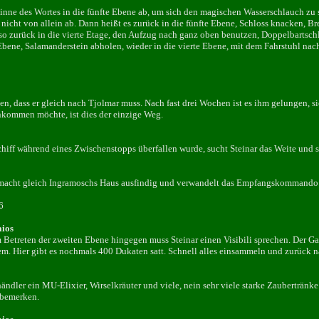
inne des Wortes in die fünfte Ebene ab, um sich den magischen Wasserschlauch zu s
h nicht von allein ab. Dann heißt es zurück in die fünfte Ebene, Schloss knacken, B
o zurück in die vierte Etage, den Aufzug nach ganz oben benutzen, Doppelbartschl
Ebene, Salamanderstein abholen, wieder in die vierte Ebene, mit dem Fahrstuhl nac
sen, dass er gleich nach Tjolmar muss. Nach fast drei Wochen ist es ihm gelungen,
nkommen möchte, ist dies der einzige Weg.
iff während eines Zwischenstopps überfallen wurde, sucht Steinar das Weite und s
r macht gleich Ingramoschs Haus ausfindig und verwandelt das Empfangskommando
6
aios
m Betreten der zweiten Ebene hingegen muss Steinar einen Visibili sprechen. Der Ga
lem. Hier gibt es nochmals 400 Dukaten satt. Schnell alles einsammeln und zurück n
ndler ein MU-Elixier, Wirselkräuter und viele, nein sehr viele starke Zaubertränk
 bemerken.