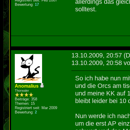
Registriert seit: Feb 2007
allerdings das gle
Bewertung:
17
solltest.
13.10.2009, 20:57
(D
13.10.2009, 20:58 v
So ich habe nun mi
und die Orcs am tis
Anomalius
Thorwaler
und meine KK auf 19
Beiträge: 358
bleibt leider bei 10
Themen: 15
Registriert seit: Mar 2009
Bewertung:
2
Nun werde ich nac
um die erst AP ein