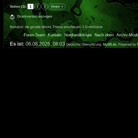
Seiten (3):
1
2
3
Weiter »
Druckversion anzeigen
Benutzer, die gerade dieses Thema anschauen: 1 Gast/Gäste
Foren-Team
Kontakt
Nordlandtrilogie
Nach oben
Archiv-Mod
Es ist:
06.08.2026, 08:03
Deutsche Übersetzung:
MyBB.de
, Powered by