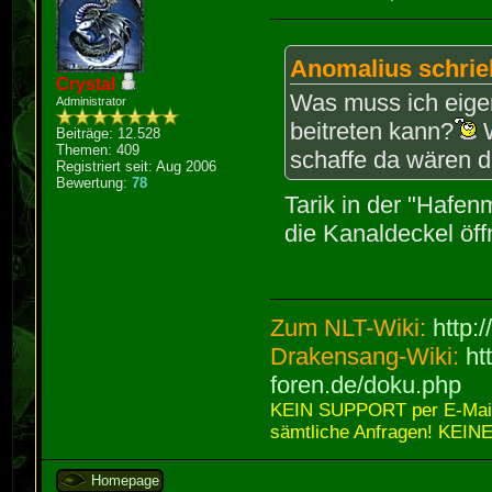
Anomalius schrie
Crystal
Was muss ich eigen
Administrator
beitreten kann?
W
Beiträge: 12.528
Themen: 409
schaffe da wären di
Registriert seit: Aug 2006
Bewertung:
78
Tarik in der "Hafen
die Kanaldeckel öff
Zum NLT-Wiki:
http:
Drakensang-Wiki:
ht
foren.de/doku.php
KEIN SUPPORT per E-Mail,
sämtliche Anfragen! KEINE
Homepage