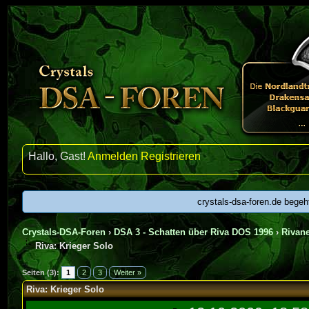
Hallo, Gast!
Anmelden
Registrieren
crystals-dsa-foren.de begeh
Crystals-DSA-Foren
›
DSA 3 - Schatten über Riva DOS 1996
›
Rivan
Riva: Krieger Solo
Seiten (3):
1
2
3
Weiter »
Riva: Krieger Solo