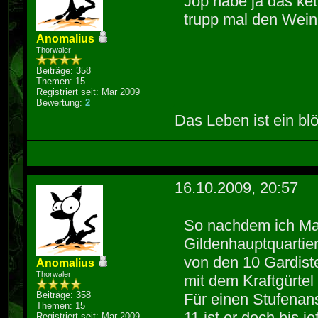
Jop habe ja das ke
trupp mal den Wein
Anomalius
Thorwaler
Beiträge: 358
Themen: 15
Registriert seit: Mar 2009
Bewertung:
2
Das Leben ist ein blö
16.10.2009, 20:57
So nachdem ich Man
Gildenhauptquartier
von den 10 Gardist
Anomalius
Thorwaler
mit dem Kraftgürte
Beiträge: 358
Für einen Stufenans
Themen: 15
11 ist er doch bis j
Registriert seit: Mar 2009