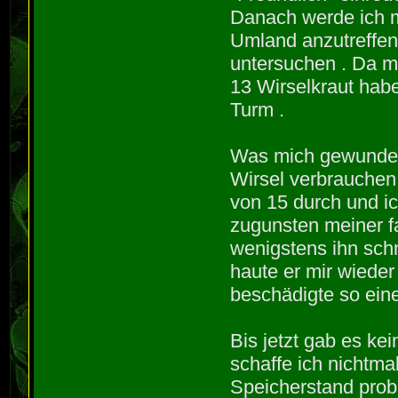
Danach werde ich m
Umland anzutreffen
untersuchen . Da m
13 Wirselkraut habe
Turm .
Was mich gewundert
Wirsel verbrauchen
von 15 durch und ic
zugunsten meiner f
wenigstens ihn sch
haute er mir wieder
beschädigte so ein
Bis jetzt gab es k
schaffe ich nichtm
Speicherstand probi