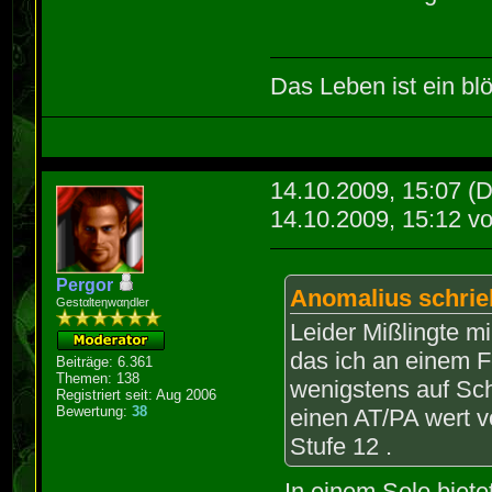
Das Leben ist ein blö
14.10.2009, 15:07
(D
14.10.2009, 15:12 v
Pergor
Anomalius schrie
Gestαlteηwαηdler
Leider Mißlingte m
das ich an einem 
Beiträge: 6.361
Themen: 138
wenigstens auf Sc
Registriert seit: Aug 2006
Bewertung:
38
einen AT/PA wert 
Stufe 12 .
In einem Solo biete