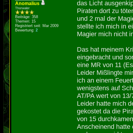
das Licht ausgenkip
Anomalius
Thorwaler
Piraten dort zu töt
Beiträge: 358
und 2 mal der Magi
Themen: 15
stellte ich mich in
Registriert seit: Mar 2009
Bewertung:
2
Magier mich nicht i
Das hat meinem Kri
eingebracht und so
eine MR von 11 (E
Leider Mißlingte mi
ich an einem Feuer
wenigstens auf Sch
AT/PA wert von 13/
Leider hatte mich d
gekostet da die Pi
von 15 durchkame
Anscheinend hatte 