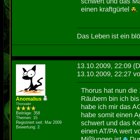
schwert und das Ma
einen kraftgürtel
.
Das Leben ist ein blö
13.10.2009, 22:09
(D
13.10.2009, 22:27 v
Thorus hat nun die
Räubern bin ich bis
Anomalius
Thorwaler
habe ich mir das A
Beiträge: 358
habe somit einen A
Themen: 15
schwert und das Ke
Registriert seit: Mar 2009
Bewertung:
2
einen AT/PA wert vo
Mißlungen ist
Dur