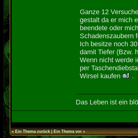
Ganze 12 Versuche 
gestalt da er mich
beendete oder mich 
Schadenszaubern fe
Ich besitze noch 30
damit Tiefer (Bzw.
Wenn nicht werde i
per Taschendiebstah
Wirsel kaufen
.
Das Leben ist ein blö
«
Ein Thema zurück
|
Ein Thema vor
»