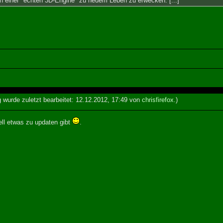
 in einer "echten 3D-Engine" zu neuem Leben zu erwecken. [...]
g wurde zuletzt bearbeitet: 12.12.2012, 17:49 von
chrisfirefox
.)
ell etwas zu updaten gibt
.