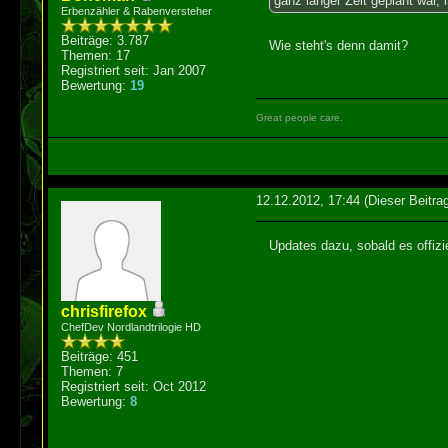
ganz langer Zeit geplant war,
Erbenzähler & Rabenversteher
Beiträge: 3.787
Wie steht's denn damit?
Themen: 17
Registriert seit: Jan 2007
Bewertung:
19
Great people care.
12.12.2012, 17:44
(Dieser Beitra
Updates dazu, sobald es offizi
chrisfirefox
ChefDev Nordlandtrilogie HD
Beiträge: 451
Themen: 7
Registriert seit: Oct 2012
Bewertung:
8