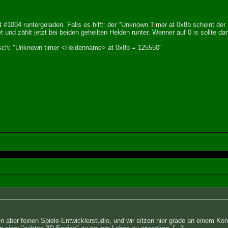
 #1004 runtergeladen. Falls es hilft: der "Unknown Timer at 0x8b scheint der
nd zählt jetzt bei beiden geheilten Helden runter. Wenner auf 0 is sollte d
sch: "Unknown timer <Heldenname> at 0x8b = 125550"
n aber feinen Spiele-Entwicklerstudio, und wir sitzen hier grade an einem Kon