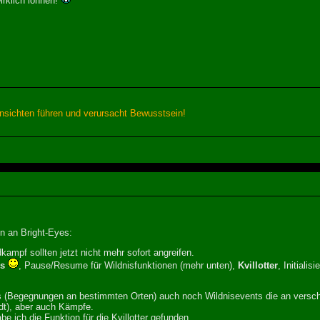
rklich lohnen!
sichten führen und verursacht Bewusstsein!
n an Bright-Eyes:
ampf sollten jetzt nicht mehr sofort angreifen.
s
, Pause/Resume für Wildnisfunktionen (mehr unten),
Kvillotter
, Initiali
 (Begegnungen an bestimmten Orten) auch noch Wildnisevents die an verschied
dt), aber auch Kämpfe.
 ich die Funktion für die Kvillotter gefunden.