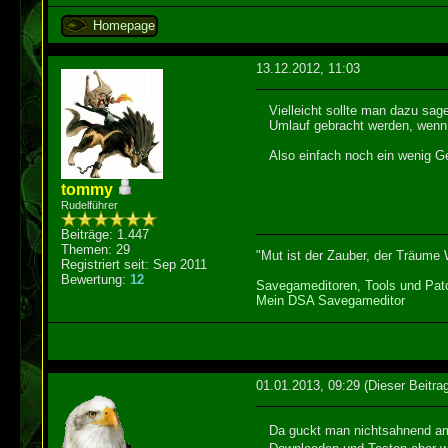
Homepage
13.12.2012, 11:03
Vielleicht sollte man dazu sag
Umlauf gebracht werden, wenn
Also einfach noch ein wenig Ge
tommy
Rudelführer
Beiträge: 1.447
Themen: 29
"Mut ist der Zauber, der Träume W
Registriert seit: Sep 2011
Bewertung:
12
Savegameditoren, Tools und Patc
Mein DSA Savegameditor
01.01.2013, 09:29
(Dieser Beitra
Da guckt man nichtsahnend am