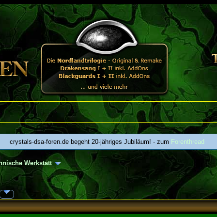
crystals-dsa-foren.de begeht 20-jähriges Jubiläum! - zum
Forenthread
hnische Werkstatt