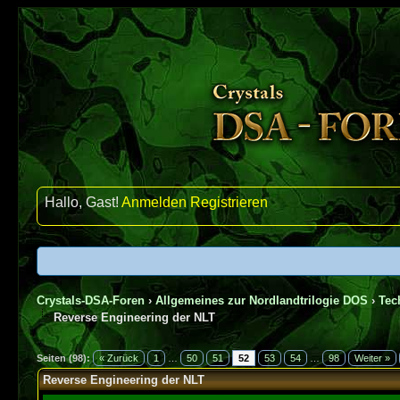
Hallo, Gast!
Anmelden
Registrieren
Crystals-DSA-Foren
›
Allgemeines zur Nordlandtrilogie DOS
›
Tec
Reverse Engineering der NLT
5 Bewertung(en) - 5 im Durchschnitt
1
2
3
4
5
Seiten (98):
« Zurück
1
…
50
51
52
53
54
…
98
Weiter »
Reverse Engineering der NLT