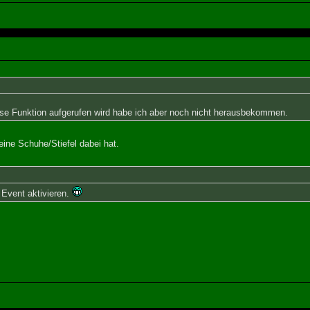
e Funktion aufgerufen wird habe ich aber noch nicht herausbekommen.
eine Schuhe/Stiefel dabei hat.
Event aktivieren.