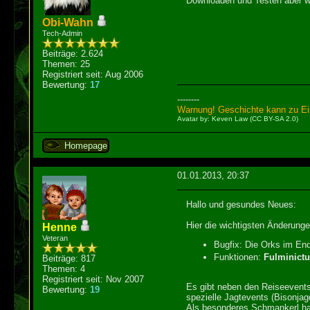
Downloaden und Testen aber wi
Obi-Wahn
Tech-Admin
Beiträge: 2.624
Themen: 25
Registriert seit: Aug 2006
Bewertung:
17
--------
Warnung! Geschichte kann zu Ein
Avatar by: Keven Law (CC BY-SA 2.0)
Homepage
01.01.2013, 20:37
Hallo und gesundes Neues:
Hier die wichtigsten Änderunge
Henne
Veteran
Bugfix: Die Orks im Endk
Funktionen:
Fulminictu
Beiträge: 817
Themen: 4
Registriert seit: Nov 2007
Es gibt neben den Reiseevents
Bewertung:
19
spezielle Jagtevents (Bisonjag
Als besonderes Schmankerl habe