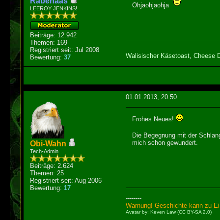
Rabenaas
Ohjaohjaohja
LEEROY JENKINS!
Beiträge: 12.942
Themen: 169
Registriert seit: Jul 2008
Walisischer Käsetoast
,
Cheese 
Bewertung:
37
01.01.2013, 20:50
Frohes Neues!
Die Begegnung mit der Schlange
mich schon gewundert.
Obi-Wahn
Tech-Admin
Beiträge: 2.624
Themen: 25
Registriert seit: Aug 2006
Bewertung:
17
--------
Warnung! Geschichte kann zu Ein
Avatar by: Keven Law (CC BY-SA 2.0)