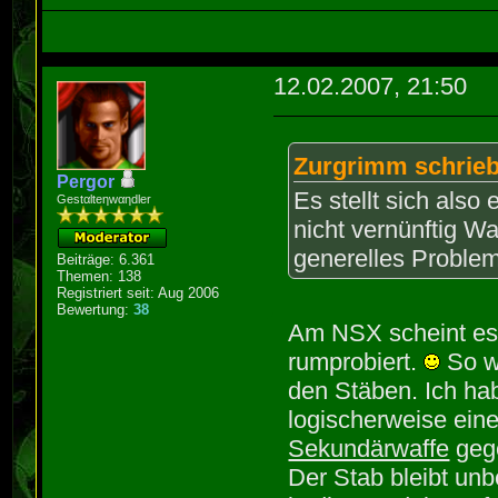
12.02.2007, 21:50
Zurgrimm schrieb
Pergor
Es stellt sich als
Gestαlteηwαηdler
nicht vernünftig W
generelles Problem
Beiträge: 6.361
Themen: 138
Registriert seit: Aug 2006
Bewertung:
38
Am NSX scheint es 
rumprobiert.
So wi
den Stäben. Ich hab
logischerweise ein
Sekundärwaffe
gege
Der Stab bleibt unb