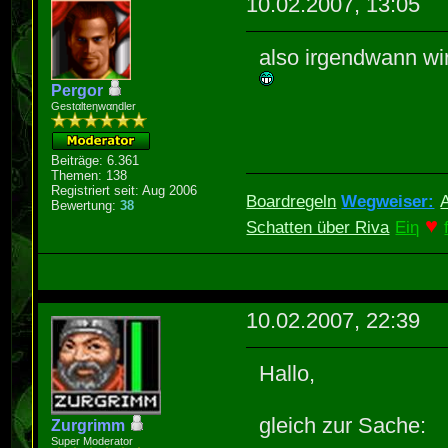
10.02.2007, 13:05
also irgendwann wi
Pergor
Gestαlteηwαηdler
Beiträge: 6.361
Themen: 138
Registriert seit: Aug 2006
Boardregeln
Wegweiser:
Bewertung:
38
♥
Schatten über Riva
Eiη
10.02.2007, 22:39
Hallo,
gleich zur Sache:
Zurgrimm
Super Moderator