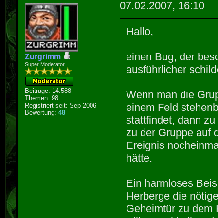
07.02.2007, 16:10
Hallo,
einen Bug, der beso
Zurgrimm
Super Moderator
ausführlicher schild
Beiträge: 14.588
Wenn man die Grupp
Themen: 98
einem Feld stehenb
Registriert seit: Sep 2006
Bewertung:
48
stattfindet, dann z
zu der Gruppe auf d
Ereignis nocheinma
hätte.
Ein harmloses Beisp
Herberge die nötige
Geheimtür zu dem 