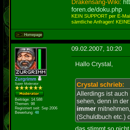
Drakensang-Wiki:
ht
foren.de/doku.php
KEIN SUPPORT per E-Mail,
sämtliche Anfragen! KEINE
Homepage
09.02.2007, 10:20
Hallo Crystal,
Zurgrimm
Crystal schrieb:
Super Moderator
Allerdings ist auc
Beiträge: 14.588
sehen, denn in der
Themen: 98
immer
mitnehmen,
Registriert seit: Sep 2006
Bewertung:
48
(Schuldbuch etc.) 
das stimmt so nich