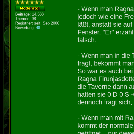
- Wenn man Ragna Fi
Beiträge: 14.588
jedoch wie eine Fre
Themen: 98
läßt, anstatt sie a
Registriert seit: Sep 2006
Bewertung:
48
Fenster, "Er" erzähl
falsch.
- Wenn man in die 
fragt, bekommt ma
So war es auch bei 
Ragna Firunjasdott
die Taverne dann a
hatten sie 0 D 0 S 
dennoch fragt sich,
- Wenn man mit Rag
kommt der normale T
geöffnet... nur die