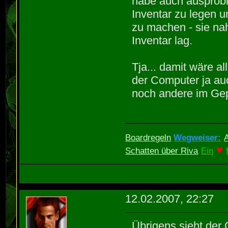
habe auch ausprobi
Inventar zu legen u
zu machen - sie na
Inventar lag.
Tja... damit wäre a
der Computer ja auc
noch andere im Gep
Boardregeln
Wegweiser:
♥
Schatten über Riva
Eiη
12.02.2007, 22:27
Übrigens sieht der