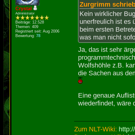
Zurgrimm schrieb
Crystal
Kein wirklicher Bu
Administrator
unerfreulich ist e
Beiträge: 12.528
Themen: 409
beim ersten Betret
Registriert seit: Aug 2006
Bewertung:
78
was man nicht sofor
Ja, das ist sehr ärg
programmtechnische
Wolfshöhle z.B. k
die Sachen aus de
Eine genaue Auflis
wiederfindet, wäre d
Zum NLT-Wiki:
http: