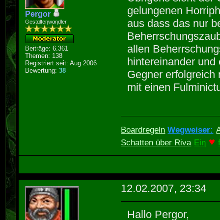
gelungenen Horripho
Pergor
aus dass das nur be
Gestαlteηwαηdler
Beherrschungszaube
allen Beherrschung
Beiträge: 6.361
Themen: 138
hintereinander und 
Registriert seit: Aug 2006
Bewertung:
38
Gegner erfolgreich
mit einen Fulminict
Boardregeln
Wegweiser:
♥
Schatten über Riva
Eiη
12.02.2007, 23:34
Hallo Pergor,