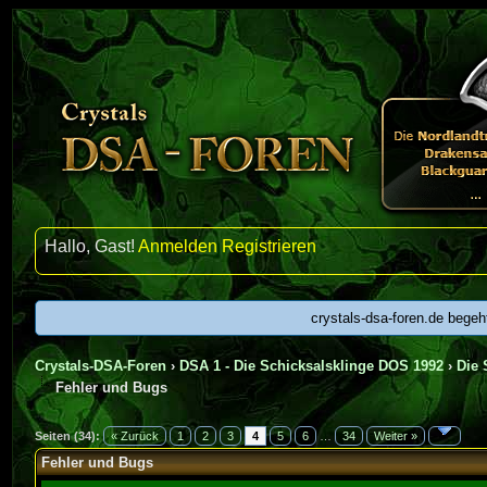
Hallo, Gast!
Anmelden
Registrieren
crystals-dsa-foren.de begeh
Crystals-DSA-Foren
›
DSA 1 - Die Schicksalsklinge DOS 1992
›
Die 
Fehler und Bugs
 Durchschnitt
Seiten (34):
« Zurück
1
2
3
4
5
6
…
34
Weiter »
Fehler und Bugs