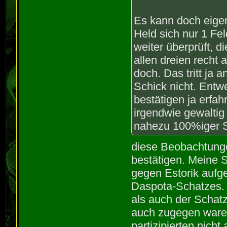
Es kann doch eigen
Held sich nur 1 Fel
weiter überprüft, 
allen dreien recht
doch. Das tritt ja 
Schick nicht. Entw
bestätigen ja erfa
irgendwie gewaltig 
nahezu 100%iger S
diese Beobachtunge
bestätigen. Meine 
gegen Estorik aufg
Daspota-Schatzes. 
als auch der Schat
auch zugegen waren
partizipierten nich