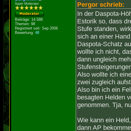
Pergor schrieb:
Super Moderator
In der Daspota-Höh
Beiträge: 14.588
Estorik so, dass d
Themen: 98
Stufe standen, wirk
Registriert seit: Sep 2006
Bewertung:
48
sich an einer Hand
Daspota-Schatz auf
wollte ich nicht, d
dann ungleich mehr
Stufensteigerungen
Also wollte ich ei
zwei zugleich aufs
Also bin ich ein F
besagten Helden v
genommen. Tja, nur
Wie kann ein Held, 
dann AP bekomm