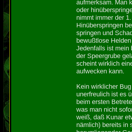
aufmerksam. Man ka
oder hinübersprin
nimmt immer der 1.
Hinüberspringen bes
springen und Schad
bewußtlose Helden 
Jedenfalls ist mei
der Speergrube gela
scheint wirklich ei
aufwecken kann.
Kein wirklicher Bug
unerfreulich ist es
beim ersten Betrete
was man nicht sofor
weiß, daß Kunar et
nämlich) bereits i