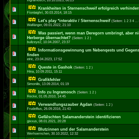
Ingramosch
,
28.10.2023, 00:23
Krankheiten in Sternenschweif erfolgreich verhinder
0 Bewertung(en) - 0 von 5 durchschnittlich
1
2
3
4
5
Fíonlaighrí
,
30.03.2014, 18:15
Let's play *interaktiv / Sternenschweif
(Seiten:
1
2
3
4
...
0 Bewertung(en) - 0 von 5 durchschnittlich
1
2
3
4
5
Walfänger
,
09.01.2022, 21:10
Was passiert, wenn man Deregorn umbringt, aber ni
0 Bewertung(en) - 0 von 5 durchschnittlich
1
2
3
4
5
Herberge übernachtet?
(Seiten:
1
2
)
bullzeye2
,
10.04.2007, 23:37
Informationsgewinnung um Nebenqests und Gegens
0 Bewertung(en) - 0 von 5 durchschnittlich
1
2
3
4
5
finden
elric
,
23.04.2023, 17:52
Queste in Gashok
(Seiten:
1
2
)
0 Bewertung(en) - 0 von 5 durchschnittlich
1
2
3
4
5
Hina
,
10.09.2011, 15:11
Grafikfehler
0 Bewertung(en) - 0 von 5 durchschnittlich
1
2
3
4
5
Simonilis
,
13.09.2014, 01:19
Info zu Ingramosch
(Seiten:
1
2
)
0 Bewertung(en) - 0 von 5 durchschnittlich
1
2
3
4
5
Recke
,
01.05.2010, 14:45
Verwandlungszauber Agdan
(Seiten:
1
2
)
0 Bewertung(en) - 0 von 5 durchschnittlich
1
2
3
4
5
Frudelfius
,
26.09.2016, 21:43
Gefälschten Salamanderstein identifizieren
0 Bewertung(en) - 0 von 5 durchschnittlich
1
2
3
4
5
gixxus
,
08.01.2021, 20:28
Blutzinnen und der Salamanderstein
0 Bewertung(en) - 0 von 5 durchschnittlich
1
2
3
4
5
Werhoernchen
,
30.10.2022, 12:32