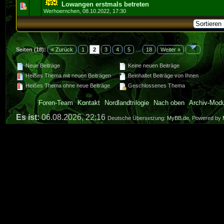
Lowangen erstmals betreten
0 Bewertung(en) - 0 von 5 durchschnittlich
1
2
3
4
5
Werhoernchen
,
08.10.2022, 17:30
Seiten (18):
« Zurück
1
2
3
4
5
…
18
Weiter »
Neue Beiträge
Keine neuen Beiträge
Heißes Thema mit neuen Beiträgen
Beinhaltet Beiträge von Ihnen
Heißes Thema ohne neue Beiträge
Geschlossenes Thema
Foren-Team
Kontakt
Nordlandtrilogie
Nach oben
Archiv-Mod
Es ist:
06.08.2026, 22:16
Deutsche Übersetzung:
MyBB.de
, Powered by