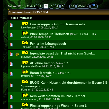
Seiten (18):
« Zurück
1
2
3
4
5
…
18
Weiter »
Sternenschweif DOS 1994
Thema
/
Verfasser
Finsterkoppen-Bug mit Transversalis
0 Bewertung(en) - 0 von 5 durchschnittlich
1
2
3
4
5
NewProggie
,
17.08.2024, 20:14
Phex-Tempel in Tiefhusen
(Seiten:
1
2
3
4
...
11
)
0 Bewertung(en) - 0 von 5 durchschnittlich
1
2
3
4
5
rotbart
,
08.09.2006, 18:41
Fehler im Lösungsbuch
0 Bewertung(en) - 0 von 5 durchschnittlich
1
2
3
4
5
Taktikus
,
04.05.2024, 13:44
Irgendwie passt der Titel nicht zum Spiel...
0 Bewertung(en) - 0 von 5 durchschnittlich
1
2
3
4
5
Maurice
,
15.09.2007, 00:33
AP ohne Kampf
(Seiten:
1
2
)
0 Bewertung(en) - 0 von 5 durchschnittlich
1
2
3
4
5
Lippens die Ente
,
09.12.2013, 18:11
Baron Meresfeld
(Seiten:
1
2
)
0 Bewertung(en) - 0 von 5 durchschnittlich
1
2
3
4
5
BOB13
,
05.07.2007, 14:20
BUG!? Kann Netze nicht durchtrennen in Ebene 2 Bl
0 Bewertung(en) - 0 von 5 durchschnittlich
1
2
3
4
5
Spinnengang
Forgrim
,
17.12.2023, 22:45
Kein weiterkommen im Phex Tempel
0 Bewertung(en) - 0 von 5 durchschnittlich
1
2
3
4
5
maconmacon
,
21.11.2021, 14:18
Finsterkoppenbinge Wand in Ebene 6
0 Bewertung(en) - 0 von 5 durchschnittlich
1
2
3
4
5