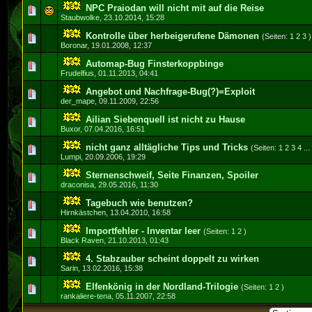
NPC Praiodan will nicht mit auf die Reise
0 Bewertung(en) - 0 von 5 durchschnittlich
1
2
3
4
5
Staubwolke
,
23.10.2014, 15:28
Kontrolle über herbeigerufene Dämonen
(Seiten:
1
2
3
)
0 Bewertung(en) - 0 von 5 durchschnittlich
1
2
3
4
5
Boronar
,
19.01.2008, 12:37
Automap-Bug Finsterkoppbinge
0 Bewertung(en) - 0 von 5 durchschnittlich
1
2
3
4
5
Frudelfius
,
01.11.2013, 04:41
Angebot und Nachfrage-Bug(?)=Exploit
0 Bewertung(en) - 0 von 5 durchschnittlich
1
2
3
4
5
der_mape
,
09.11.2009, 22:56
Ailian Siebenquell ist nicht zu Hause
0 Bewertung(en) - 0 von 5 durchschnittlich
1
2
3
4
5
Buxor
,
07.04.2016, 16:51
nicht ganz alltägliche Tips und Tricks
(Seiten:
1
2
3
4
..
0 Bewertung(en) - 0 von 5 durchschnittlich
1
2
3
4
5
Lumpi
,
20.09.2006, 19:29
Sternenschweif, Seite Finanzen, Spoiler
0 Bewertung(en) - 0 von 5 durchschnittlich
1
2
3
4
5
draconisa
,
29.05.2016, 11:30
Tagebuch wie benutzen?
0 Bewertung(en) - 0 von 5 durchschnittlich
1
2
3
4
5
Hirnkästchen
,
13.04.2010, 16:58
Importfehler - Inventar leer
(Seiten:
1
2
)
0 Bewertung(en) - 0 von 5 durchschnittlich
1
2
3
4
5
Black Raven
,
21.10.2013, 01:43
4. Stabzauber scheint doppelt zu wirken
0 Bewertung(en) - 0 von 5 durchschnittlich
1
2
3
4
5
Sarin
,
13.02.2016, 15:38
Elfenkönig in der Nordland-Trilogie
(Seiten:
1
2
)
0 Bewertung(en) - 0 von 5 durchschnittlich
1
2
3
4
5
rankaliere-tena
,
05.11.2007, 22:58