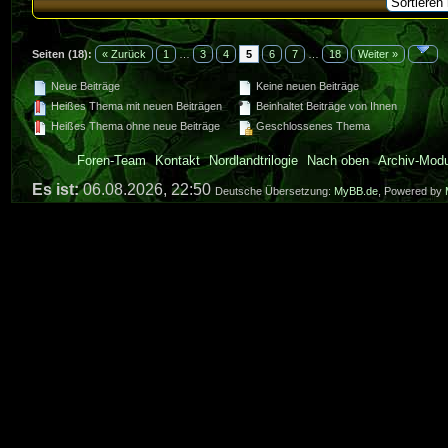
Seiten (18):
« Zurück
1
…
3
4
5
6
7
…
18
Weiter »
Neue Beiträge
Keine neuen Beiträge
Heißes Thema mit neuen Beiträgen
Beinhaltet Beiträge von Ihnen
Heißes Thema ohne neue Beiträge
Geschlossenes Thema
Foren-Team
Kontakt
Nordlandtrilogie
Nach oben
Archiv-Mod
Es ist:
06.08.2026, 22:50
Deutsche Übersetzung:
MyBB.de
, Powered by