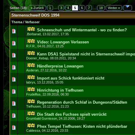
Seiten (18):
« Zurück
1
…
3
4
5
6
7
…
18
Weiter »
Sternenschweif DOS 1994
Thema
/
Verfasser
Schneeschuh und Wintermantel - wo zu finden?
0 Bewertung(en) - 0 von 5 durchschnittlich
1
2
3
4
5
.Borbarad
,
13.02.2017, 17:35
Video: Lowangen Verlassen
0 Bewertung(en) - 0 von 5 durchschnittlich
1
2
3
4
5
R.F.R.
,
04.01.2017, 13:25
Kann DSA1 Spielstand nicht in Sternenschweif impo
0 Bewertung(en) - 0 von 5 durchschnittlich
1
2
3
4
5
Doener_Kebap
,
08.03.2011, 20:34
Händlerpreise Lowangen
0 Bewertung(en) - 0 von 5 durchschnittlich
1
2
3
4
5
Asderan
,
27.12.2016, 10:22
Import aus Schick funktioniert nicht
0 Bewertung(en) - 0 von 5 durchschnittlich
1
2
3
4
5
labrys
,
13.12.2016, 15:05
Hinrichtung in Tiefhusen
0 Bewertung(en) - 0 von 5 durchschnittlich
1
2
3
4
5
Frudelfius
,
22.09.2016, 06:30
Regeneration durch Schlaf in Dungeons/Städten
0 Bewertung(en) - 0 von 5 durchschnittlich
1
2
3
4
5
Tiefhusen
,
10.12.2016, 21:23
Die Stadt des Fuchses spielt verrückt
0 Bewertung(en) - 0 von 5 durchschnittlich
1
2
3
4
5
Grumbald Gurnisson
,
24.10.2006, 19:27
Phex Tempel Tiefhusen: Kisten nicht plünderbar
0 Bewertung(en) - 0 von 5 durchschnittlich
1
2
3
4
5
Caldessa
,
04.12.2016, 23:33