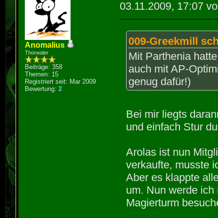
03.11.2009, 17:07 v
009-Greekmill sch
Anomalius
Thorwaler
Mit Parthenia hatte
auch mit AP-Optimi
Beiträge: 358
Themen: 15
genug dafür!)
Registriert seit: Mar 2009
Bewertung:
2
Bei mir liegts daran
und einfach Stur d
Arolas ist nun Mitgl
verkaufte, musste 
Aber es klappte all
um. Nun werde ich
Magierturm besuch