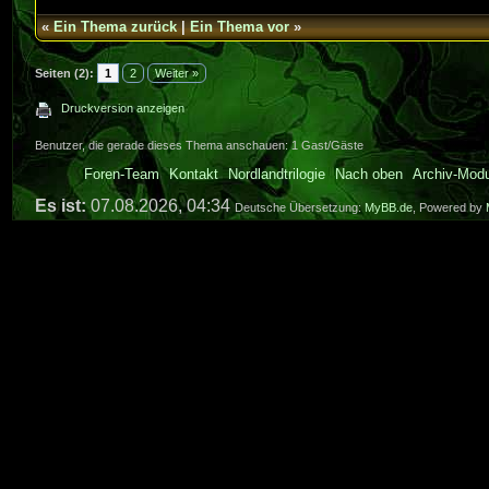
«
Ein Thema zurück
|
Ein Thema vor
»
Seiten (2):
1
2
Weiter »
Druckversion anzeigen
Benutzer, die gerade dieses Thema anschauen: 1 Gast/Gäste
Foren-Team
Kontakt
Nordlandtrilogie
Nach oben
Archiv-Mod
Es ist:
07.08.2026, 04:34
Deutsche Übersetzung:
MyBB.de
, Powered by