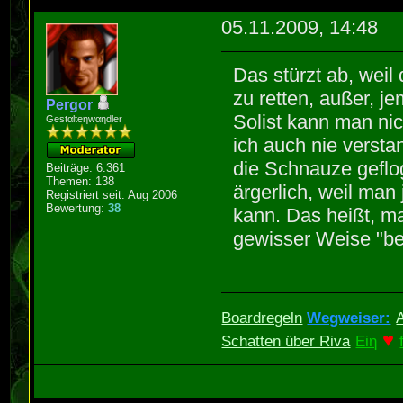
05.11.2009, 14:48
Das stürzt ab, weil
zu retten, außer, j
Pergor
Solist kann man ni
Gestαlteηwαηdler
ich auch nie versta
die Schnauze geflog
Beiträge: 6.361
Themen: 138
ärgerlich, weil man
Registriert seit: Aug 2006
Bewertung:
38
kann. Das heißt, m
gewisser Weise "bes
Boardregeln
Wegweiser:
♥
Schatten über Riva
Eiη