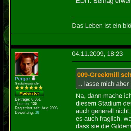
EDIT: Beitrag erwei
Das Leben ist ein blö
04.11.2009, 18:23
009-Greekmill sch
Pergor
... lasse mich abe
Gestαlteηwαηdler
Na, dann mache ich
Beiträge: 6.361
diesem Stadium des
Themen: 138
Registriert seit: Aug 2006
auch generell nicht
Bewertung:
38
es auch fraglich, 
dass sie die Gilde