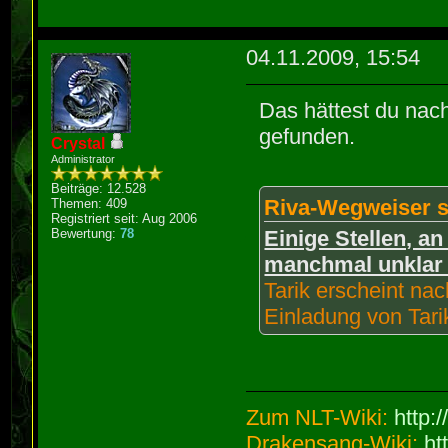
04.11.2009, 15:54
Das hättest du nac
gefunden.
Crystal
Administrator
Beiträge: 12.528
Riva-Wegweiser s
Themen: 409
Registriert seit: Aug 2006
Bewertung:
78
Einige Stellen, 
manchmal unklar 
Tarik erscheint na
Einladung von Tari
Zum NLT-Wiki:
http:
Drakensang-Wiki:
ht