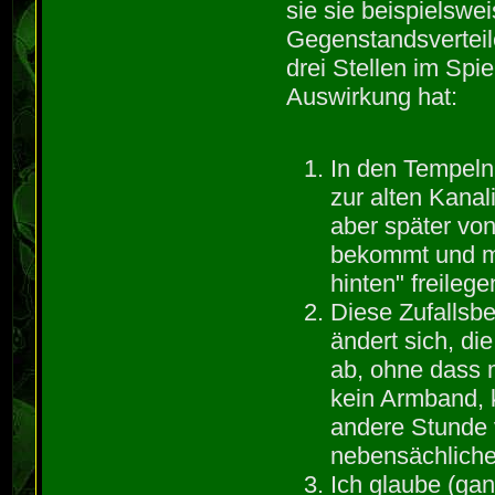
sie sie beispielswe
Gegenstandsverteil
drei Stellen im Sp
Auswirkung hat:
In den Tempel
zur alten Kanal
aber später vo
bekommt und m
hinten" freileg
Diese Zufallsbe
ändert sich, di
ab, ohne dass
kein Armband, k
andere Stunde v
nebensächliche
Ich glaube (gan