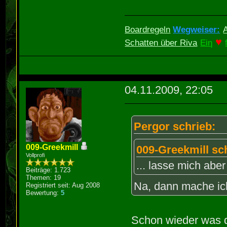
Boardregeln
Wegweiser:
♥
Schatten über Riva
Eiη
04.11.2009, 22:05
Pergor schrieb:
009-Greekmill
009-Greekmill sc
Vollprofi
... lasse mich abe
Beiträge: 1.723
Themen: 19
Na, dann mache ic
Registriert seit: Aug 2008
Bewertung:
5
Schon wieder was 