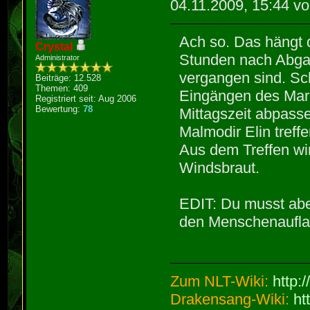
04.11.2009, 15:44 v
Ach so. Das hängt
Crystal
Stunden nach Abgab
Administrator
vergangen sind. Sc
Beiträge: 12.528
Themen: 409
Eingängen des Markt
Registriert seit: Aug 2006
Bewertung:
78
Mittagszeit abpass
Malmodir Elin treffe
Aus dem Treffen wir
Windsbraut.
EDIT: Du musst abe
den Menschenauflau
Zum NLT-Wiki:
http:
Drakensang-Wiki:
ht