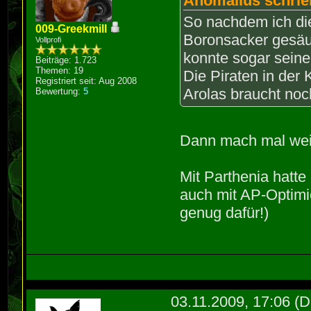
Anomalius schrie
So nachdem ich di
009-Greekmill
Boronsacker gesäub
Vollprofi
konnte sogar seine
Beiträge: 1.723
Themen: 19
Die Piraten in der
Registriert seit: Aug 2008
Arolas braucht noc
Bewertung:
5
Dann mach mal weit
Mit Parthenia hatte
auch mit AP-Optimie
genug dafür!)
03.11.2009, 17:06
(D