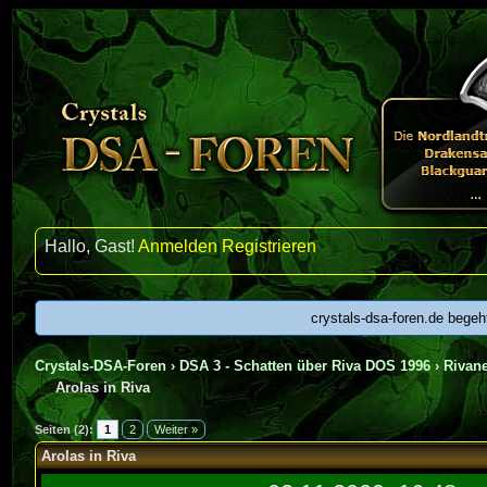
Hallo, Gast!
Anmelden
Registrieren
crystals-dsa-foren.de begeh
Crystals-DSA-Foren
›
DSA 3 - Schatten über Riva DOS 1996
›
Rivan
Arolas in Riva
Seiten (2):
1
2
Weiter »
Arolas in Riva