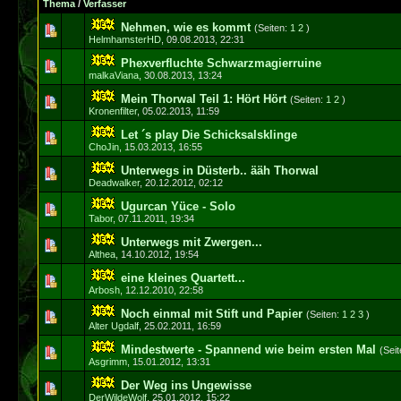
Thema
/
Verfasser
Nehmen, wie es kommt
(Seiten:
1
2
)
1 Bewertun
HelmhamsterHD
,
09.08.2013, 22:31
Phexverfluchte Schwarzmagierruine
0 Bewertung(en) 
malkaViana
,
30.08.2013, 13:24
Mein Thorwal Teil 1: Hört Hört
(Seiten:
1
2
)
1 Bewertun
Kronenfilter
,
05.02.2013, 11:59
Let ´s play Die Schicksalsklinge
1 Bewertun
ChoJin
,
15.03.2013, 16:55
Unterwegs in Düsterb.. ääh Thorwal
0 Bewertung(en) 
Deadwalker
,
20.12.2012, 02:12
Ugurcan Yüce - Solo
0 Bewertung(en) 
Tabor
,
07.11.2011, 19:34
Unterwegs mit Zwergen...
0 Bewertung(en) 
Althea
,
14.10.2012, 19:54
eine kleines Quartett...
0 Bewertung(en) 
Arbosh
,
12.12.2010, 22:58
Noch einmal mit Stift und Papier
(Seiten:
1
2
3
)
3 Bewertun
Alter Ugdalf
,
25.02.2011, 16:59
Mindestwerte - Spannend wie beim ersten Mal
(Sei
0 Bewertung(en) 
Asgrimm
,
15.01.2012, 13:31
Der Weg ins Ungewisse
0 Bewertung(en) 
DerWildeWolf
,
25.01.2012, 15:22