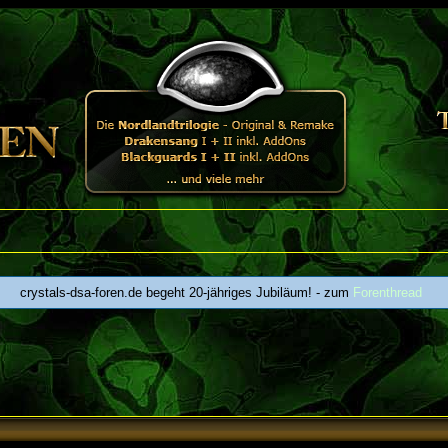
crystals-dsa-foren.de begeht 20-jähriges Jubiläum! - zum
Forenthread