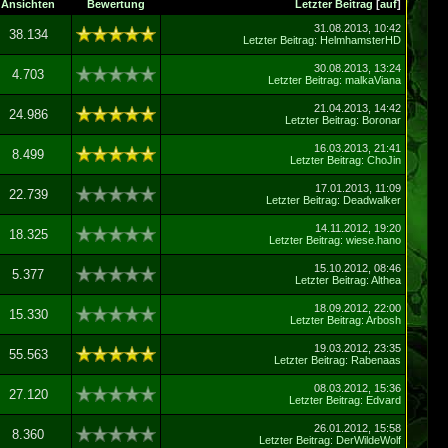
Ansichten
Bewertung
Letzter Beitrag
[
auf
]
31.08.2013, 10:42
38.134
Letzter Beitrag
:
HelmhamsterHD
30.08.2013, 13:24
4.703
Letzter Beitrag
:
malkaViana
21.04.2013, 14:42
24.986
Letzter Beitrag
:
Boronar
16.03.2013, 21:41
8.499
Letzter Beitrag
:
ChoJin
17.01.2013, 11:09
22.739
Letzter Beitrag
:
Deadwalker
14.11.2012, 19:20
18.325
Letzter Beitrag
:
wiese.hano
15.10.2012, 08:46
5.377
Letzter Beitrag
:
Althea
18.09.2012, 22:00
15.330
Letzter Beitrag
:
Arbosh
19.03.2012, 23:35
55.563
Letzter Beitrag
:
Rabenaas
08.03.2012, 15:36
27.120
Letzter Beitrag
:
Edvard
26.01.2012, 15:58
8.360
Letzter Beitrag
:
DerWildeWolf