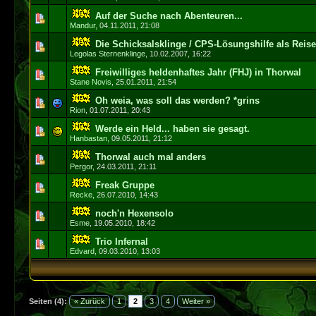
Auf der Suche nach Abenteuren...
0 Bewertung(en) 
Mandur
,
04.11.2011, 21:08
Die Schicksalsklinge / CPS-Lösungshilfe als Reis
0 Bewertung(en) 
Legolas Sternenklinge
,
10.02.2007, 16:22
Freiwilliges heldenhaftes Jahr (FHJ) in Thorwal
0 Bewertung(en) 
Stane Novis
,
25.01.2011, 21:54
Oh weia, was soll das werden? *grins
0 Bewertung(en) 
Rion
,
01.07.2011, 20:43
Werde ein Held... haben sie gesagt.
3 Bewertun
Hanbastan
,
09.05.2011, 21:12
Thorwal auch mal anders
2 Bewertun
Pergor
,
24.03.2011, 21:11
Freak Gruppe
0 Bewertung(en) 
Recke
,
26.07.2010, 14:43
noch'n Hexensolo
0 Bewertung(en) 
Esme
,
19.05.2010, 18:42
Trio Infernal
0 Bewertung(en) 
Edvard
,
09.03.2010, 13:03
Seiten (4):
« Zurück
1
2
3
4
Weiter »