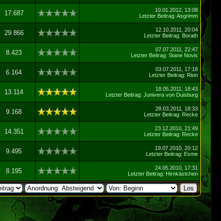
10.01.2012, 13:08
17.687
Letzter Beitrag
:
Asgrimm
12.10.2011, 20:04
29.866
Letzter Beitrag
:
Borath
07.07.2011, 22:47
8.423
Letzter Beitrag
:
Stane Novis
03.07.2011, 17:18
6.164
Letzter Beitrag
:
Rion
18.05.2011, 18:43
13.114
Letzter Beitrag
:
Junivera von Duisburg
28.03.2011, 18:33
9.168
Letzter Beitrag
:
Recke
23.12.2010, 21:49
14.351
Letzter Beitrag
:
Recke
19.07.2010, 20:12
9.495
Letzter Beitrag
:
Esme
24.05.2010, 17:31
8.195
Letzter Beitrag
:
Hirnkästchen