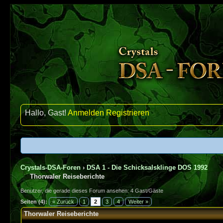
Hallo, Gast!
Anmelden
Registrieren
Crystals-DSA-Foren
›
DSA 1 - Die Schicksalsklinge DOS 1992
Thorwaler Reiseberichte
Benutzer, die gerade dieses Forum ansehen: 4 Gast/Gäste
Seiten (4):
« Zurück
1
2
3
4
Weiter »
Thorwaler Reiseberichte