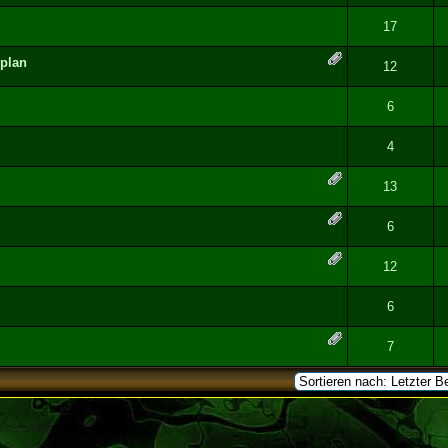
- 0 von 5 durchschnittlich
1
2
3
4
5
17
eplan
- 0 von 5 durchschnittlich
1
2
3
4
5
12
- 0 von 5 durchschnittlich
1
2
3
4
5
6
- 0 von 5 durchschnittlich
1
2
3
4
5
4
g(en) - 5 von 5 durchschnittlich
1
2
3
4
5
13
g(en) - 5 von 5 durchschnittlich
1
2
3
4
5
6
- 0 von 5 durchschnittlich
1
2
3
4
5
12
- 0 von 5 durchschnittlich
1
2
3
4
5
6
- 0 von 5 durchschnittlich
1
2
3
4
5
7